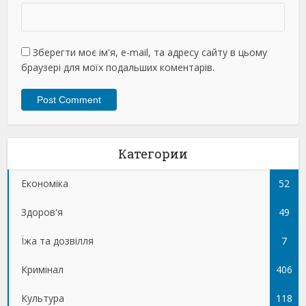
Зберегти моє ім'я, e-mail, та адресу сайту в цьому
браузері для моїх подальших коментарів.
Категории
Економіка
52
Здоров'я
49
Їжа та дозвілля
7
Кримінал
406
Культура
118