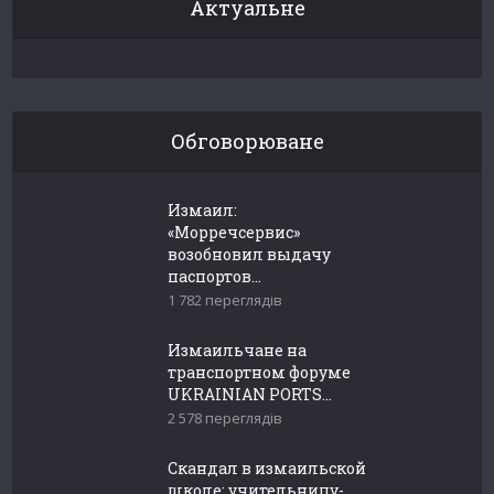
Актуальне
Обговорюване
Измаил:
«Морречсервис»
возобновил выдачу
паспортов...
1 782 переглядів
Измаильчане на
транспортном форуме
UKRAINIAN PORTS...
2 578 переглядів
Скандал в измаильской
школе: учительницу-