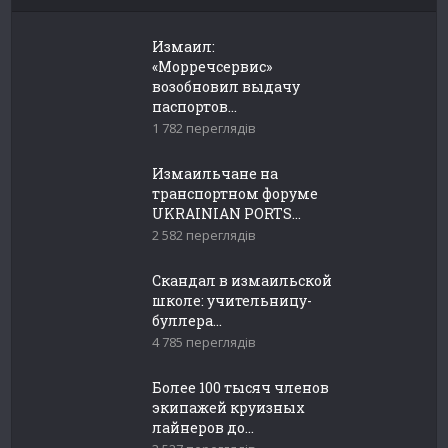
Измаил:
«Морречсервис»
возобновил выдачу
паспортов...
1 782 переглядів
Измаильчане на
транспортном форуме
UKRAINIAN PORTS...
2 582 переглядів
Скандал в измаильской
школе: учительницу-
буллера...
4 785 переглядів
Более 100 тысяч членов
экипажей круизных
лайнеров до...