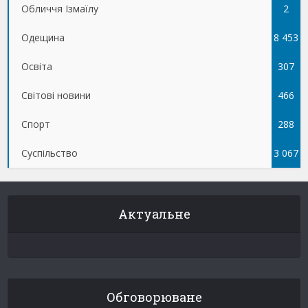
Обличчя Ізмаїлу
5
2
Одещина
8 453
Освіта
307
Світові новини
466
Спорт
288
Суспільство
3 067
Актуальне
Обговорюване