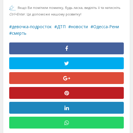
Якщо Ви помітили помилку, будь ласка, виділіть її та натисніть
Ctrl+Enter
. Це допоможе нашому розвитку!
девочка-подросток
ДТП
новости
Одесса-Рени
смерть