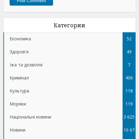
Категории
Економіка
52
Здоров'я
49
Їжа та дозвілля
7
Кримінал
406
Культура
118
Моряки
119
Національні новини
3 625
Новини
10 67