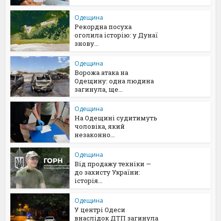
Одещина
Рекордна посуха
оголила історію: у Дунаї
знову...
Одещина
Ворожа атака на
Одещину: одна людина
загинула, ще...
Одещина
На Одещині судитимуть
чоловіка, який
незаконно...
Одещина
Від продажу техніки —
до захисту України:
історія...
Одещина
У центрі Одеси
внаслідок ДТП загинула