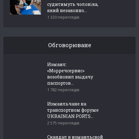
судитимуть чоловіка,
який незаконно...
1 320 переглядів
Обговорюване
Измаил:
«Морречсервис»
возобновил выдачу
паспортов...
1 782 переглядів
Измаильчане на
транспортном форуме
UKRAINIAN PORTS...
2 575 переглядів
Скандал в измаильской