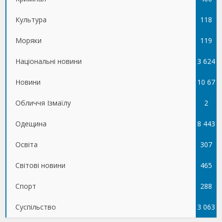
Культура
118
Моряки
119
Національні новини
3 624
Новини
10 67
Обличчя Ізмаїлу
5
2
Одещина
8 443
Освіта
307
Світові новини
465
Спорт
288
Суспільство
3 063