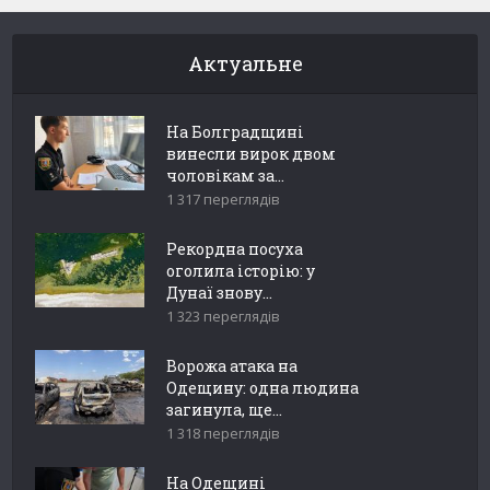
Актуальне
На Болградщині
винесли вирок двом
чоловікам за...
1 317 переглядів
Рекордна посуха
оголила історію: у
Дунаї знову...
1 323 переглядів
Ворожа атака на
Одещину: одна людина
загинула, ще...
1 318 переглядів
На Одещині