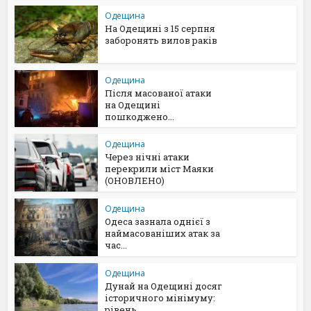
Одещина
На Одещині з 15 серпня
заборонять вилов раків
Одещина
Після масованої атаки
на Одещині
пошкоджено...
Одещина
Через нічні атаки
перекрили міст Маяки
(ОНОВЛЕНО)
Одещина
Одеса зазнала однієї з
наймасованіших атак за
час...
Одещина
Дунай на Одещині досяг
історичного мінімуму:
рівень...