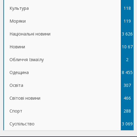
Культура
118
Моряки
119
Національні новини
3 626
Новини
10 67
Обличчя Ізмаїлу
5
2
Одещина
8 455
Освіта
307
Світові новини
466
Спорт
288
Суспільство
3 069