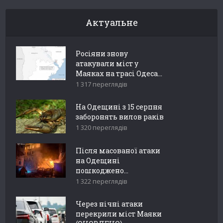
Актуальне
Росіяни знову
атакували міст у
Маяках на трасі Одеса...
1 317 переглядів
На Одещині з 15 серпня
заборонять вилов раків
1 320 переглядів
Після масованої атаки
на Одещині
пошкоджено...
1 322 переглядів
Через нічні атаки
перекрили міст Маяки