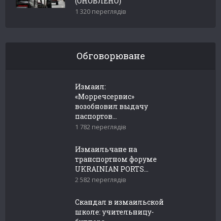
(ОНОВЛЕНО)
1 320 переглядів
Обговорюване
Измаил:
«Морречсервис»
возобновил выдачу
паспортов...
1 782 переглядів
Измаильчане на
транспортном форуме
UKRAINIAN PORTS...
2 582 переглядів
Скандал в измаильской
школе: учительницу-