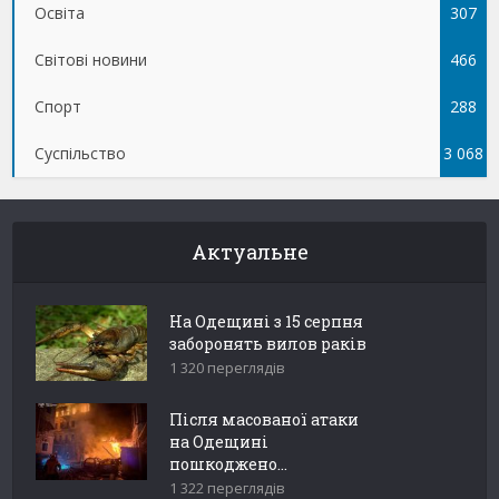
Освіта
307
Світові новини
466
Спорт
288
Суспільство
3 068
Актуальне
На Одещині з 15 серпня
заборонять вилов раків
1 320 переглядів
Після масованої атаки
на Одещині
пошкоджено...
1 322 переглядів