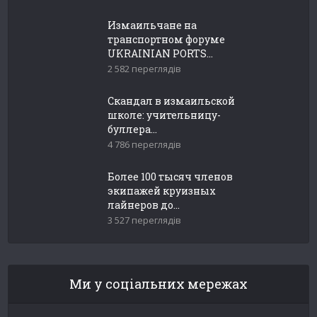
Измаильчане на
транспортном форуме
UKRAINIAN PORTS...
2 582 переглядів
Скандал в измаильской
школе: учительницу-
буллера...
4 786 переглядів
Более 100 тысяч членов
экипажей круизных
лайнеров до...
3 527 переглядів
Ми у соціальних мережах