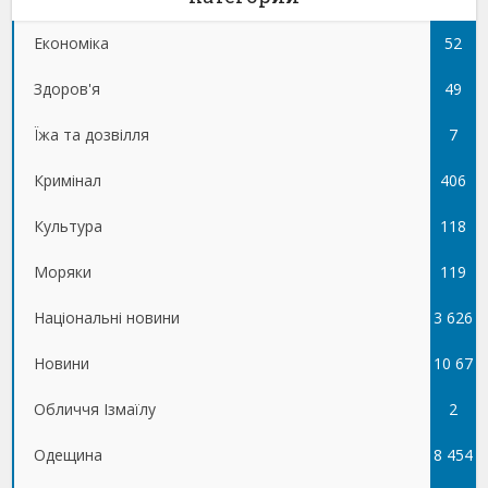
Економіка
52
Здоров'я
49
Їжа та дозвілля
7
Кримінал
406
Культура
118
Моряки
119
Національні новини
3 626
Новини
10 67
Обличчя Ізмаїлу
5
2
Одещина
8 454