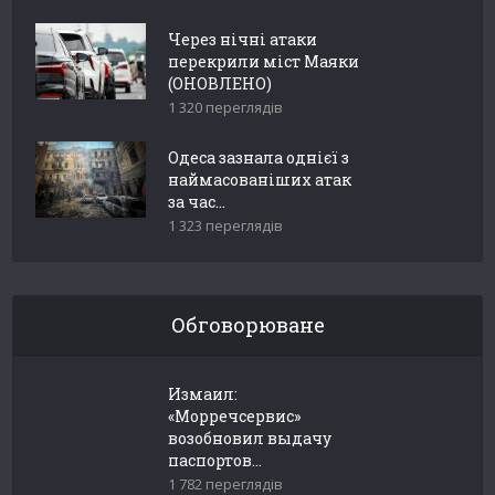
Через нічні атаки
перекрили міст Маяки
(ОНОВЛЕНО)
1 320 переглядів
Одеса зазнала однієї з
наймасованіших атак
за час...
1 323 переглядів
Обговорюване
Измаил:
«Морречсервис»
возобновил выдачу
паспортов...
1 782 переглядів