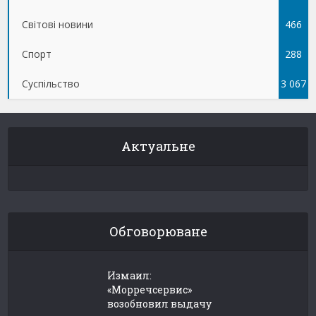
Світові новини
466
Спорт
288
Суспільство
3 067
Актуальне
Обговорюване
Измаил:
«Морречсервис»
возобновил выдачу