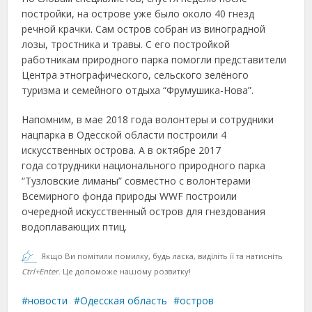
постройки, на острове уже было около 40 гнезд
речной крачки. Сам остров собран из виноградной
лозы, тростника и травы. С его постройкой
работникам природного парка помогли представители
Центра этнографического, сельского зелёного
туризма и семейного отдыха “Фрумушика-Нова”.
Напомним, в мае 2018 года волонтеры и сотрудники
нацпарка в Одесской области построили 4
искусственных острова. А в октябре 2017
года сотрудники национального природного парка
“Тузловские лиманы” совместно с волонтерами
Всемирного фонда природы WWF построили
очередной искусственный остров для гнездования
водоплавающих птиц.
Якщо Ви помітили помилку, будь ласка, виділіть її та натисніть
Ctrl+Enter
. Це допоможе нашому розвитку!
новости
Одесская область
остров