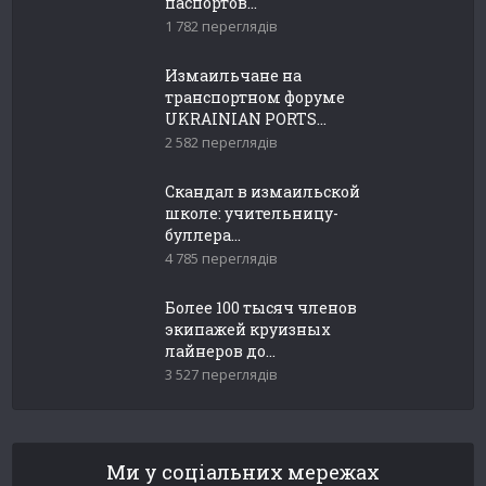
паспортов...
1 782 переглядів
Измаильчане на
транспортном форуме
UKRAINIAN PORTS...
2 582 переглядів
Скандал в измаильской
школе: учительницу-
буллера...
4 785 переглядів
Более 100 тысяч членов
экипажей круизных
лайнеров до...
3 527 переглядів
Ми у соціальних мережах