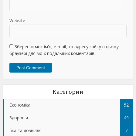
Website
Зберегти моє ім'я, e-mail, та адресу сайту в цьому
браузері для моїх подальших коментарів.
Категории
Економіка
52
Здоров'я
49
Їжа та дозвілля
7