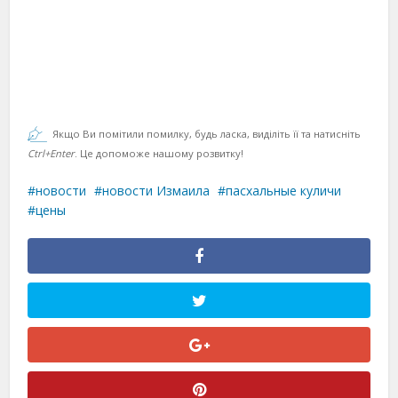
Якщо Ви помітили помилку, будь ласка, виділіть її та натисніть
Ctrl+Enter
. Це допоможе нашому розвитку!
новости
новости Измаила
пасхальные куличи
цены