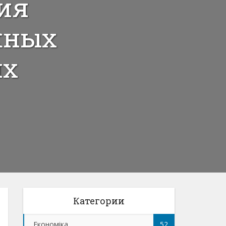
ия
жных
ях
Категории
Економіка
52