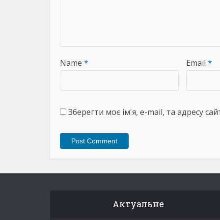
Name
*
Email
*
Зберегти моє ім'я, e-mail, та адресу с
Актуальне