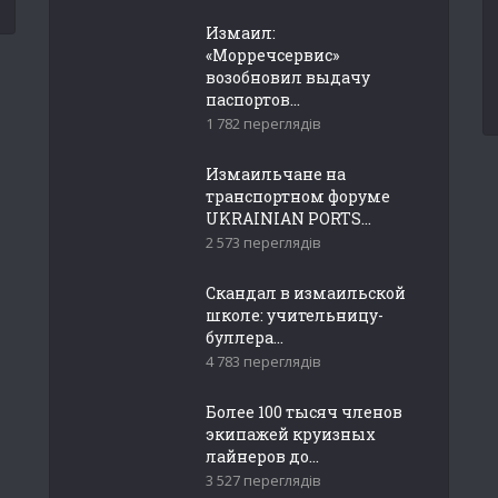
Измаил:
«Морречсервис»
возобновил выдачу
паспортов...
1 782 переглядів
Измаильчане на
транспортном форуме
UKRAINIAN PORTS...
2 573 переглядів
Скандал в измаильской
школе: учительницу-
буллера...
4 783 переглядів
Более 100 тысяч членов
экипажей круизных
лайнеров до...
3 527 переглядів