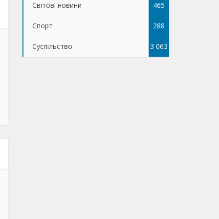
Світові новини
465
Спорт
288
Суспільство
3 063