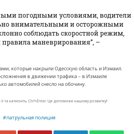
тными погодными условиями, водители
ьно внимательными и осторожными
клонно соблюдать скоростной режим,
 правила маневрирования”, –
ами, которые накрыли Одесскую область и Измаил.
осложнения в движении трафика – в Измаиле
ько автомобилей снесло на обочину.
її та натисніть
Ctrl+Enter
. Це допоможе нашому розвитку!
патрульная полиция