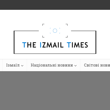
Ізмаїл
Національні новини
Світові нов