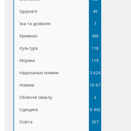
Здоров'я
49
Їжа та дозвілля
7
Кримінал
406
Культура
118
Моряки
119
Національні новини
3 624
Новини
10 67
Обличчя Ізмаїлу
5
2
Одещина
8 442
Освіта
307