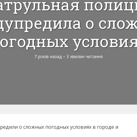
атрульная полиц
дупредила о сло
огодных услови
7 років назад
3 хвилин читання
едили о сложных погодных условиях в городе и