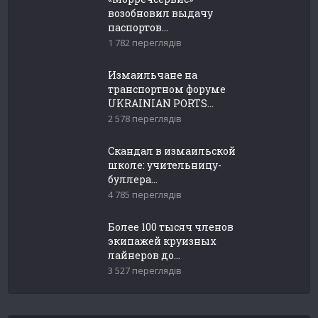
возобновил выдачу
паспортов...
1 782 переглядів
Измаильчане на
транспортном форуме
UKRAINIAN PORTS...
2 578 переглядів
Скандал в измаильской
школе: учительницу-
буллера...
4 785 переглядів
Более 100 тысяч членов
экипажей круизных
лайнеров до...
3 527 переглядів