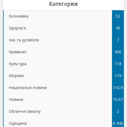
Категории
Економіка
52
Здоров'я
49
Їжа та дозвілля
7
Кримінал
406
Культура
118
Моряки
119
Національні новини
3 624
Новини
10 67
Обличчя Ізмаїлу
5
2
Одещина
8 446