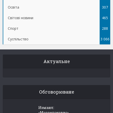
Освіта
307
Світові новини
465
Спорт
288
Суспільство
3 066
Актуальне
Обговорюване
Измаил:
«Морречсервис»