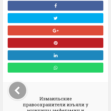
Измаильские
правоохранители изъяли у
мужчины амфетамин и