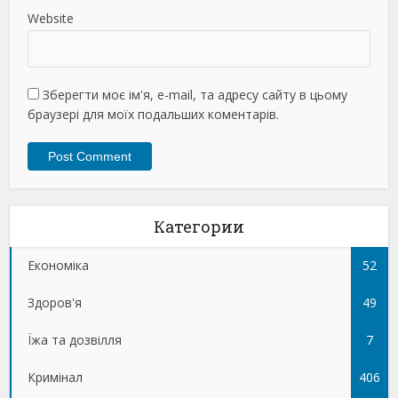
Website
Зберегти моє ім'я, e-mail, та адресу сайту в цьому
браузері для моїх подальших коментарів.
Категории
Економіка
52
Здоров'я
49
Їжа та дозвілля
7
Кримінал
406