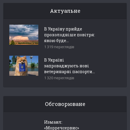
Актуальне
В Україну прийде
прохолодніше повітря:
якою буде...
1 319 переглядів
В Україні
запроваджують нові
ветеринарні паспорти...
1 320 переглядів
Обговорюване
Измаил:
«Морречсервис»