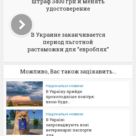
штраф 3400 грн и менять
удостоверение
В Украине заканчивается
период льготной
растаможки для “евроблях”
Можливо, Вас також зацікавить...
Національні новини
В Україну прийде
прохолодніше повітря:
якою буде...
Національні новини
В Україні
запроваджують нові
ветеринарні паспорти
для...