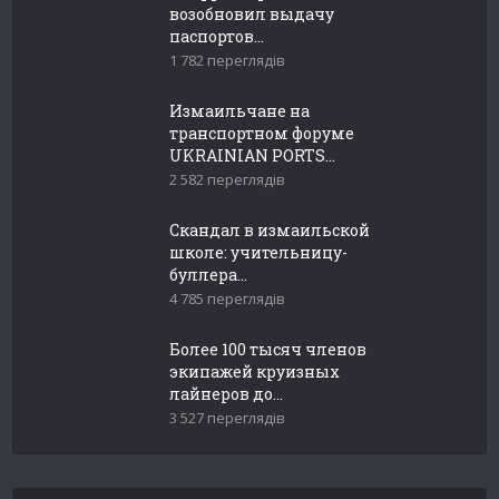
возобновил выдачу
паспортов...
1 782 переглядів
Измаильчане на
транспортном форуме
UKRAINIAN PORTS...
2 582 переглядів
Скандал в измаильской
школе: учительницу-
буллера...
4 785 переглядів
Более 100 тысяч членов
экипажей круизных
лайнеров до...
3 527 переглядів