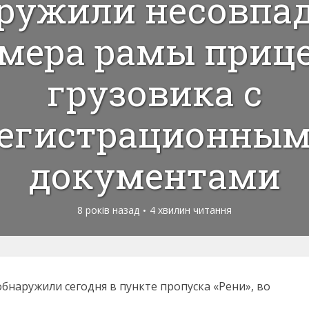
ружили несовпа
мера рамы приц
грузовика с
егистрационны
документами
8 років назад
4 хвилин читання
бнаружили сегодня в пункте пропуска «Рени», во