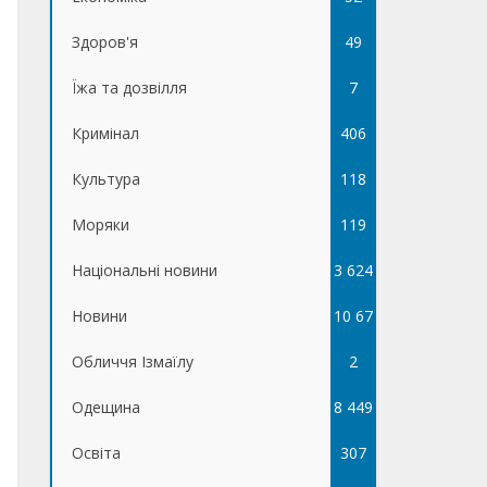
Здоров'я
49
Їжа та дозвілля
7
Кримінал
406
Культура
118
Моряки
119
Національні новини
3 624
Новини
10 67
Обличчя Ізмаїлу
5
2
Одещина
8 449
Освіта
307