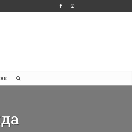
ини
яда