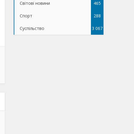
Світові новини
465
Спорт
288
Суспільство
3 067