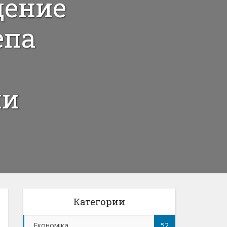
дение
епа
ми
Категории
Економіка
52