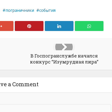
е
пограничники
события
В Госпогранслужбе начался
конкурс “Изумрудная лира”
ave a Comment