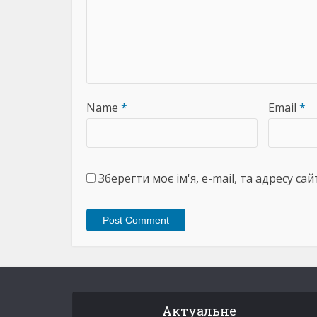
Name
*
Email
*
Зберегти моє ім'я, e-mail, та адресу с
Актуальне