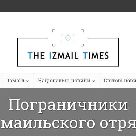
Ізмаїл
Національні новини
Світові нов
Пограничники
маильского отр