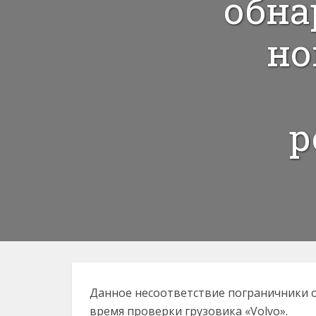
обна
но
р
Данное несоответствие пограничники о
время проверки грузовика «Volvo».