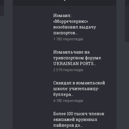
Измаил:
«Морречсервис»
возобновил выдачу
паспортов...
1 782 переглядів
Измаильчане на
транспортном форуме
UKRAINIAN PORTS...
2 579 переглядів
Скандал в измаильской
школе: учительницу-
буллера...
4 785 переглядів
Более 100 тысяч членов
экипажей круизных
лайнеров до...