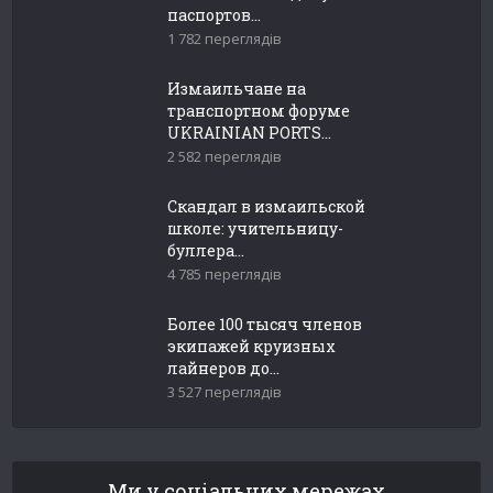
паспортов...
1 782 переглядів
Измаильчане на
транспортном форуме
UKRAINIAN PORTS...
2 582 переглядів
Скандал в измаильской
школе: учительницу-
буллера...
4 785 переглядів
Более 100 тысяч членов
экипажей круизных
лайнеров до...
3 527 переглядів
Ми у соціальних мережах