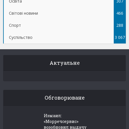
Освіта
307
Світові новини
466
Спорт
288
Суспільство
3 067
Актуальне
Обговорюване
Измаил:
«Морречсервис»
возобновил выдачу