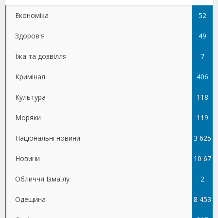
Економіка
52
Здоров'я
49
Їжа та дозвілля
7
Кримінал
406
Культура
118
Моряки
119
Національні новини
3 625
Новини
10 67
Обличчя Ізмаїлу
5
2
Одещина
8 453