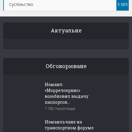
Суспільство
3 065
Актуальне
Обговорюване
Измаил:
«Морречсервис»
возобновил выдачу
паспортов...
1 782 переглядів
Измаильчане на
транспортном форуме