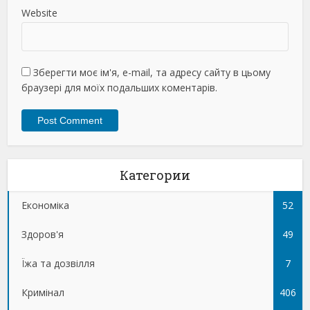
Website
Зберегти моє ім'я, e-mail, та адресу сайту в цьому
браузері для моїх подальших коментарів.
Категории
Економіка
52
Здоров'я
49
Їжа та дозвілля
7
Кримінал
406