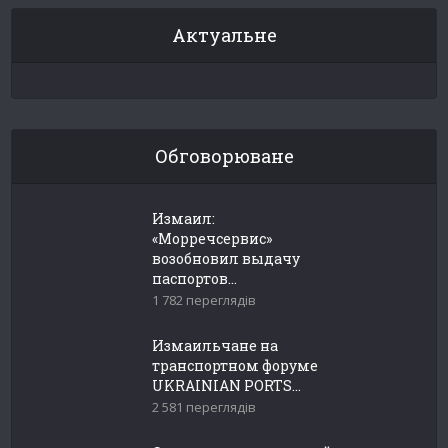
Актуальне
Обговорюване
Измаил:
«Морречсервис»
возобновил выдачу
паспортов...
1 782 переглядів
Измаильчане на
транспортном форуме
UKRAINIAN PORTS...
2 581 переглядів