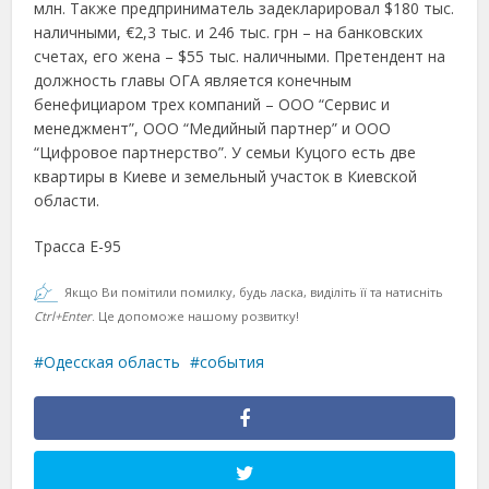
млн. Также предприниматель задекларировал $180 тыс.
наличными, €2,3 тыс. и 246 тыс. грн – на банковских
счетах, его жена – $55 тыс. наличными. Претендент на
должность главы ОГА является конечным
бенефициаром трех компаний – ООО “Сервис и
менеджмент”, ООО “Медийный партнер” и ООО
“Цифровое партнерство”. У семьи Куцого есть две
квартиры в Киеве и земельный участок в Киевской
области.
Трасса Е-95
Якщо Ви помітили помилку, будь ласка, виділіть її та натисніть
Ctrl+Enter
. Це допоможе нашому розвитку!
Одесская область
события