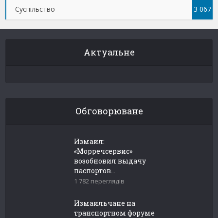
Суспільство
3 067
Актуальне
Обговорюване
Измаил:
«Морречсервис»
возобновил выдачу
паспортов...
1 782 переглядів
Измаильчане на
транспортном форуме