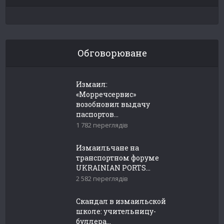
Обговорюване
Измаил:
«Морречсервис»
возобновил выдачу
паспортов...
1 782 переглядів
Измаильчане на
транспортном форуме
UKRAINIAN PORTS...
2 582 переглядів
Скандал в измаильской
школе: учительницу-
буллера...