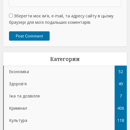
Зберегти моє ім'я, e-mail, та адресу сайту в цьому
браузері для моїх подальших коментарів.
Категории
Економіка
52
Здоров'я
49
Їжа та дозвілля
7
Кримінал
406
Культура
118