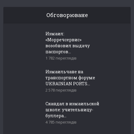
Обговорюване
Измаил:
«Морречсервис»
возобновил выдачу
паспортов...
1 782 переглядів
Измаильчане на
транспортном форуме
UKRAINIAN PORTS...
2 578 переглядів
Скандал в измаильской
школе: учительницу-
буллера...
4 785 переглядів