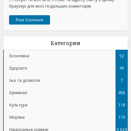
браузері для моїх подальших коментарів.
Категории
Економіка
52
Здоров'я
49
Їжа та дозвілля
7
Кримінал
406
Культура
118
Моряки
119
Національні новини
3 624