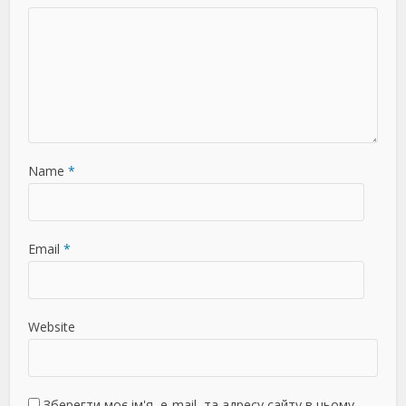
Name
*
Email
*
Website
Зберегти моє ім'я, e-mail, та адресу сайту в цьому