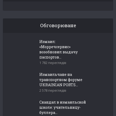
Обговорюване
Измаил:
«Морречсервис»
возобновил выдачу
паспортов...
1 782 переглядів
Измаильчане на
транспортном форуме
UKRAINIAN PORTS...
2 578 переглядів
Скандал в измаильской
школе: учительницу-
буллера...