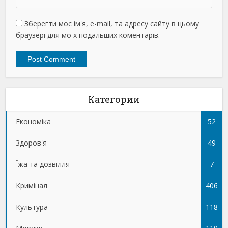
Зберегти моє ім'я, e-mail, та адресу сайту в цьому
браузері для моїх подальших коментарів.
Категории
Економіка
52
Здоров'я
49
Їжа та дозвілля
7
Кримінал
406
Культура
118