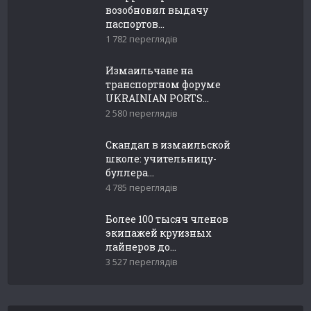
возобновил выдачу
паспортов...
1 782 переглядів
Измаильчане на
транспортном форуме
UKRAINIAN PORTS...
2 580 переглядів
Скандал в измаильской
школе: учительницу-
буллера...
4 785 переглядів
Более 100 тысяч членов
экипажей круизных
лайнеров до...
3 527 переглядів