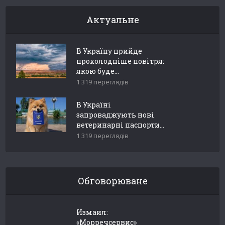
Актуальне
В Україну прийде
прохолодніше повітря:
якою буде...
1 319 переглядів
В Україні
запроваджують нові
ветеринарні паспорти...
1 319 переглядів
Обговорюване
Измаил:
«Морречсервис»