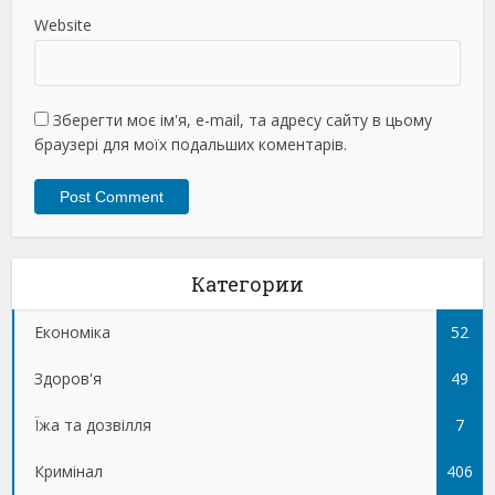
Website
Зберегти моє ім'я, e-mail, та адресу сайту в цьому
браузері для моїх подальших коментарів.
Категории
Економіка
52
Здоров'я
49
Їжа та дозвілля
7
Кримінал
406