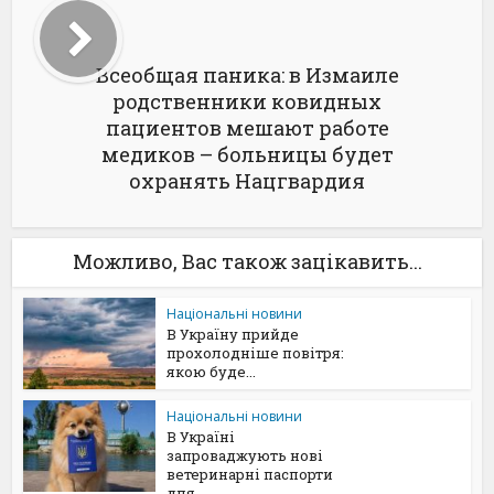
Всеобщая паника: в Измаиле
родственники ковидных
пациентов мешают работе
медиков – больницы будет
охранять Нацгвардия
Можливо, Вас також зацікавить...
Національні новини
В Україну прийде
прохолодніше повітря:
якою буде...
Національні новини
В Україні
запроваджують нові
ветеринарні паспорти
для...