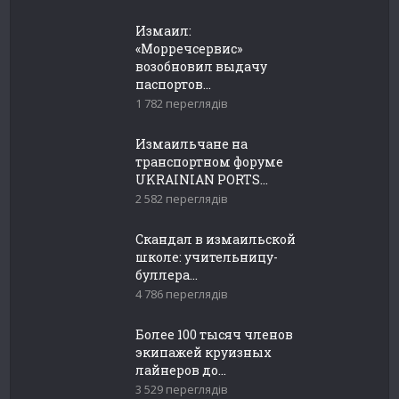
Измаил:
«Морречсервис»
возобновил выдачу
паспортов...
1 782 переглядів
Измаильчане на
транспортном форуме
UKRAINIAN PORTS...
2 582 переглядів
Скандал в измаильской
школе: учительницу-
буллера...
4 786 переглядів
Более 100 тысяч членов
экипажей круизных
лайнеров до...
3 529 переглядів