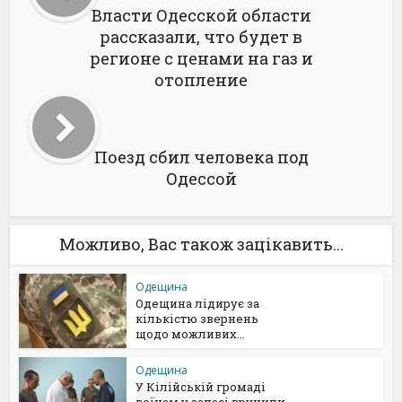
Власти Одесской области
рассказали, что будет в
регионе с ценами на газ и
отопление
Поезд сбил человека под
Одессой
Можливо, Вас також зацікавить...
Одещина
Одещина лідирує за
кількістю звернень
щодо можливих...
Одещина
У Кілійській громаді
воїнам у запасі вручили