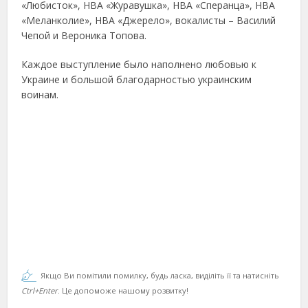
«Любисток», НВА «Журавушка», НВА «Сперанца», НВА
«Меланколие», НВА «Джерело», вокалисты – Василий
Чепой и Вероника Топова.
Каждое выступление было наполнено любовью к
Украине и большой благодарностью украинским
воинам.
Якщо Ви помітили помилку, будь ласка, виділіть її та натисніть
Ctrl+Enter
. Це допоможе нашому розвитку!