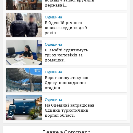
державні...
Одещина
В Одесі 18-річного
юнака засудили до 9
років...
Одещина
В Ізмаїлі судитимуть
трьох чоловіків за
домашнє...
Одещина
Ворог знову атакував
Одесу: пошкоджено
стадіон...
Одещина
На Одещині запрацював
Єдиний туристичний
портал області
Leave a Comment