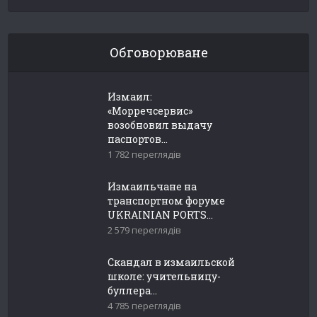
Обговорюване
Измаил:
«Морречсервис»
возобновил выдачу
паспортов...
1 782 переглядів
Измаильчане на
транспортном форуме
UKRAINIAN PORTS...
2 579 переглядів
Скандал в измаильской
школе: учительницу-
буллера...
4 785 переглядів