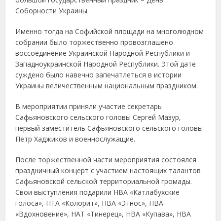
Соборности Украины.
Именно тогда на Софийской площади на многолюдном
собрании было торжественно провозглашено
воссоединение Украинской Народной Республики и
Западноукраинской Народной Республики. Этой дате
суждено было навечно запечатлеться в истории
Украины величественным национальным праздником.
В мероприятии приняли участие секретарь
Сафьяновского сельского головы Сергей Мазур,
первый заместитель Сафьяновского сельского головы
Петр Хаджиков и военнослужащие.
После торжественной части мероприятия состоялся
праздничный концерт с участием настоящих талантов
Сафьяновской сельской территориальной громады.
Свои выступления подарили НВА «Катлабухские
голоса», НТА «Колорит», НВА «Этнос», НВА
«Вдохновение», НАТ «Тинерец», НВА «Купава», НВА