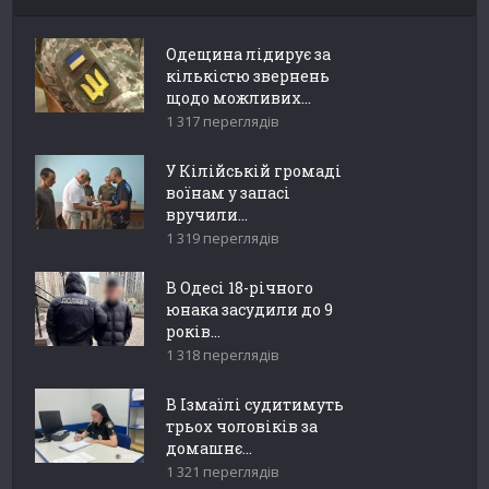
Одещина лідирує за
кількістю звернень
щодо можливих...
1 317 переглядів
У Кілійській громаді
воїнам у запасі
вручили...
1 319 переглядів
В Одесі 18-річного
юнака засудили до 9
років...
1 318 переглядів
В Ізмаїлі судитимуть
трьох чоловіків за
домашнє...
1 321 переглядів