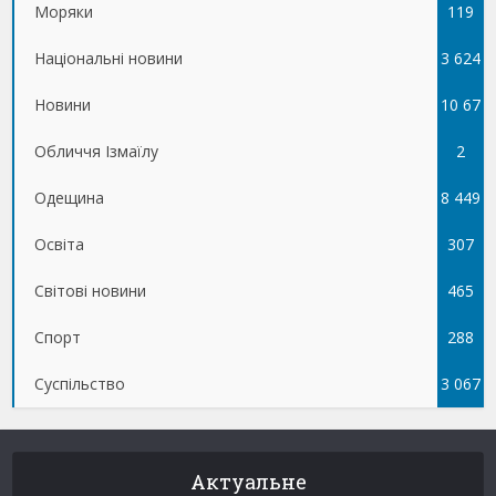
Моряки
119
Національні новини
3 624
Новини
10 67
Обличчя Ізмаїлу
5
2
Одещина
8 449
Освіта
307
Світові новини
465
Спорт
288
Суспільство
3 067
Актуальне