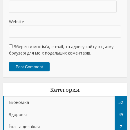
Website
Зберегти моє ім'я, e-mail, та адресу сайту в цьому
браузері для моїх подальших коментарів.
Категории
Економіка
52
Здоров'я
49
Їжа та дозвілля
7