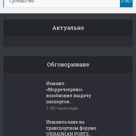
Суспільство
3 067
Актуальне
Обговорюване
Измаил:
«Морречсервис»
возобновил выдачу
паспортов...
1 782 переглядів
Измаильчане на
транспортном форуме
UKRAINIAN PORTS...