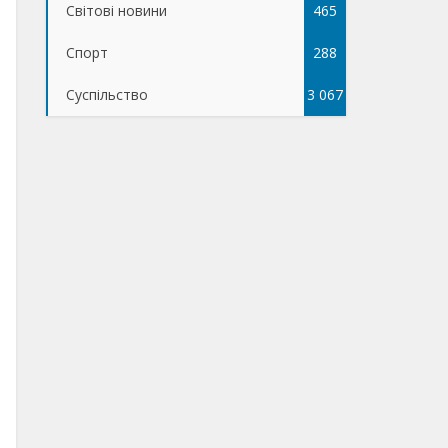
Світові новини
465
Спорт
288
Суспільство
3 067