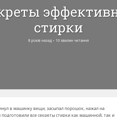
креты эффектив
стирки
8 років назад
10 хвилин читання
кинул в машинку вещи, засыпал порошок, нажал на
ы подготовили все секреты стирки как машинной, так и