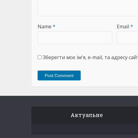
Name
*
Email
*
Зберегти моє ім'я, e-mail, та адресу с
Актуальне