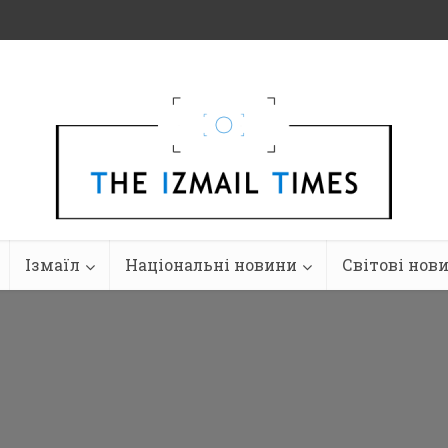
Ізмаїл
Національні новини
Світові нов