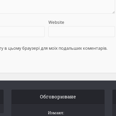
Website
айту в цьому браузері для моїх подальших коментарів.
Обговорюване
Измаил: