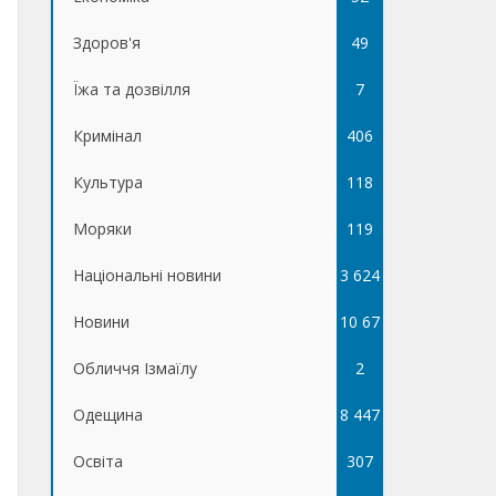
Здоров'я
49
Їжа та дозвілля
7
Кримінал
406
Культура
118
Моряки
119
Національні новини
3 624
Новини
10 67
Обличчя Ізмаїлу
5
2
Одещина
8 447
Освіта
307