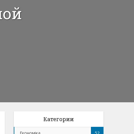
ной
Категории
Економіка
52