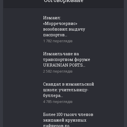
Обговорюване
Измаил:
«Морречсервис»
возобновил выдачу
паспортов...
1 782 переглядів
Измаильчане на
транспортном форуме
UKRAINIAN PORTS...
2 582 переглядів
Скандал в измаильской
школе: учительницу-
буллера...
4 785 переглядів
Более 100 тысяч членов
экипажей круизных
лайнеров до...