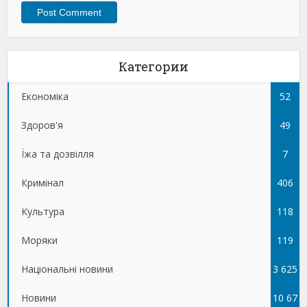
Категории
Економіка
52
Здоров'я
49
Їжа та дозвілля
7
Кримінал
406
Культура
118
Моряки
119
Національні новини
3 625
Новини
10 67