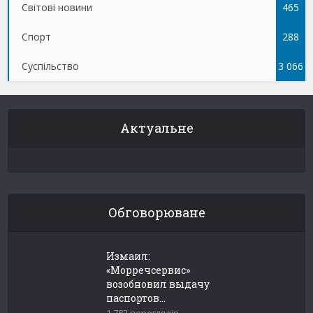
Світові новини
465
Спорт
288
Суспільство
3 066
Актуальне
Обговорюване
Измаил:
«Морречсервис»
возобновил выдачу
паспортов...
1 782 переглядів