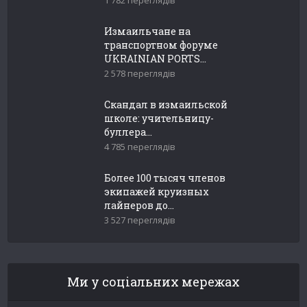
Измаильчане на
транспортном форуме
UKRAINIAN PORTS...
2 578 переглядів
Скандал в измаильской
школе: учительницу-
буллера...
4 785 переглядів
Более 100 тысяч членов
экипажей круизных
лайнеров до...
3 527 переглядів
Ми у соціальних мережах