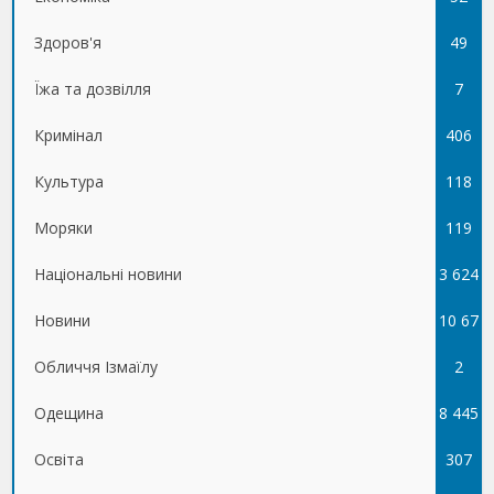
Здоров'я
49
Їжа та дозвілля
7
Кримінал
406
Культура
118
Моряки
119
Національні новини
3 624
Новини
10 67
Обличчя Ізмаїлу
5
2
Одещина
8 445
Освіта
307