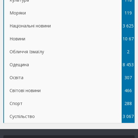
Моряки
119
Національні новини
3 625
Новини
10 67
Обличчя Ізмаїлу
5
2
Одещина
8 453
Освіта
307
Світові новини
466
Спорт
288
Суспільство
3 067