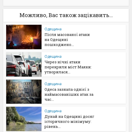
Можливо, Вас також зацікавить...
Одещина
Після масованої атаки
на Одещині
пошкоджено...
Одещина
Через нічні атаки
перекрили міст Маяки:
утворилася...
Одещина
Одеса зазнала однієї з
наймасованіших атак за
час...
Одещина
Дунай на Одещині досяг
історичного мінімуму:
рівень...