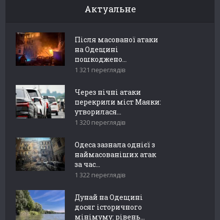
Актуальне
Після масованої атаки
на Одещині
пошкоджено...
1 321 переглядів
Через нічні атаки
перекрили міст Маяки:
утворилася...
1 320 переглядів
Одеса зазнала однієї з
наймасованіших атак
за час...
1 322 переглядів
Дунай на Одещині
досяг історичного
мінімуму: рівень...