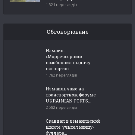
1 321 переглядів
Обговорюване
Измаил:
«Морречсервис»
возобновил выдачу
паспортов...
1 782 переглядів
Измаильчане на
транспортном форуме
UKRAINIAN PORTS...
2 582 переглядів
Скандал в измаильской
школе: учительницу-
буллера...