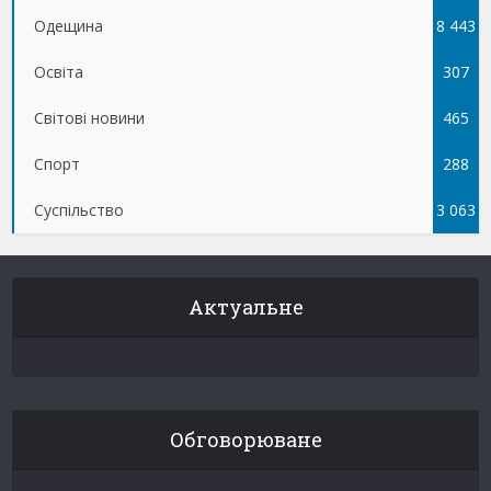
Одещина
8 443
Освіта
307
Світові новини
465
Спорт
288
Суспільство
3 063
Актуальне
Обговорюване