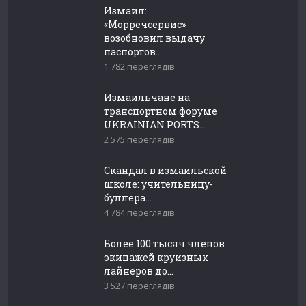
Измаил:
«Морречсервис»
возобновил выдачу
паспортов...
1 782 переглядів
Измаильчане на
транспортном форуме
UKRAINIAN PORTS...
2 575 переглядів
Скандал в измаильской
школе: учительницу-
буллера...
4 784 переглядів
Более 100 тысяч членов
экипажей круизных
лайнеров до...
3 527 переглядів