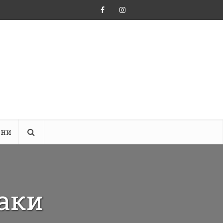
ини
таки