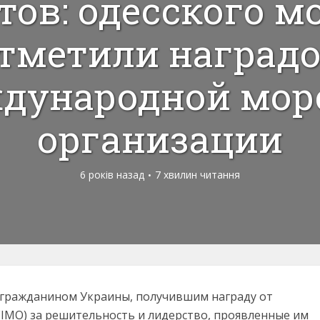
тов: одесского м
тметили наград
дународной мор
организации
6 років назад
7 хвилин читання
гражданином Украины, получившим награду от
IMO) за решительность и лидерство, проявленные им