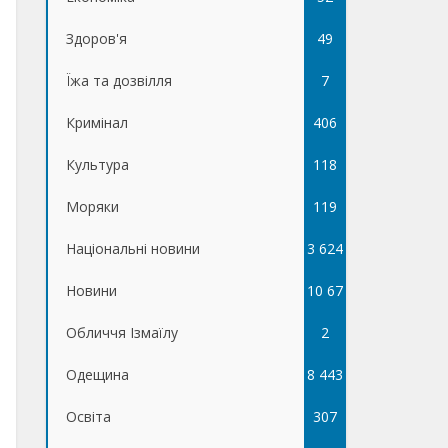
Здоров'я
49
Їжа та дозвілля
7
Кримінал
406
Культура
118
Моряки
119
Національні новини
3 624
Новини
10 67
Обличчя Ізмаїлу
5
2
Одещина
8 443
Освіта
307