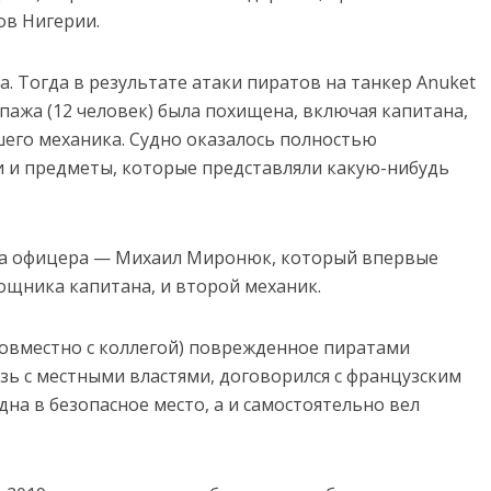
ов Нигерии.
. Тогда в результате атаки пиратов на танкер Anuket
пажа (12 человек) была похищена, включая капитана,
шего механика. Судно оказалось полностью
и и предметы, которые представляли какую-нибудь
два офицера — Михаил Миронюк, который впервые
ощника капитана, и второй механик.
овместно с коллегой) поврежденное пиратами
зь с местными властями, договорился с французским
на в безопасное место, а и самостоятельно вел