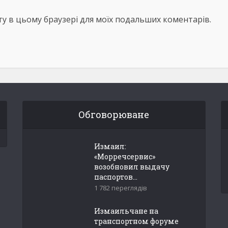
айту в цьому браузері для моїх подальших коментарів.
Обговорюване
Измаил:
«Морречсервис»
возобновил выдачу
паспортов...
1 782 переглядів
Измаильчане на
транспортном форуме