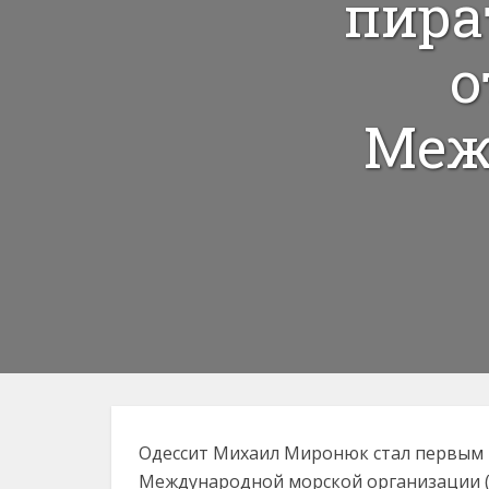
пира
о
Меж
Одессит Михаил Миронюк стал первым 
Международной морской организации (