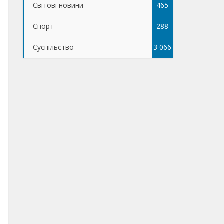
Світові новини
465
Спорт
288
Суспільство
3 066