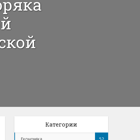
оряка
ой
ской
Категории
Економіка
52