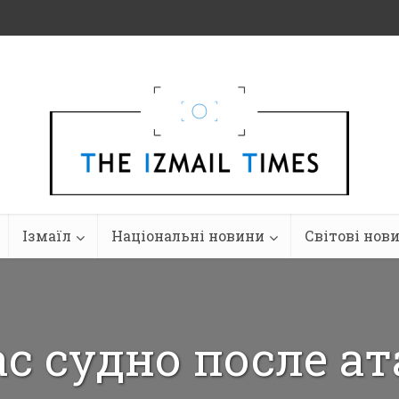
Ізмаїл
Національні новини
Світові нов
с судно после а