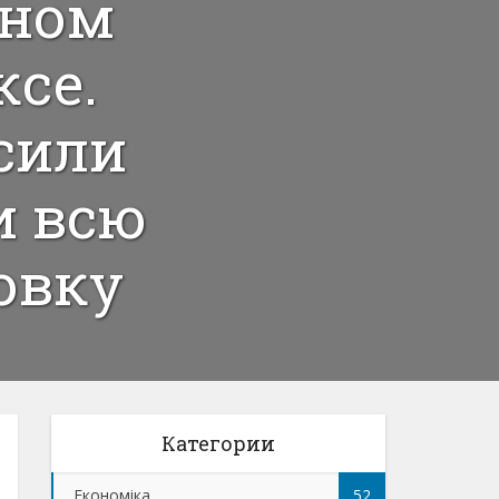
дном
се.
сили
и всю
овку
Категории
Економіка
52