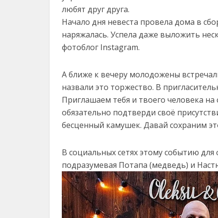
любят друг друга.
Начало дня невеста провела дома в сб
наряжалась. Успела даже выложить нес
фотоблог Instagram.
А ближе к вечеру молодожены встречали
назвали это торжество. В пригласитель
Приглашаем тебя и твоего человека на с
обязательно подтверди своё присутств
бесценный камушек. Давай сохраним это
В социальных сетях этому событию для
подразумевая Потапа (медведь) и Настю