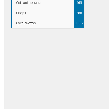
Світові новини
465
Спорт
288
Суспільство
3 067