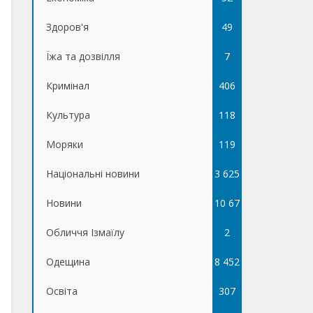
Здоров'я
49
Їжа та дозвілля
7
Кримінал
406
Культура
118
Моряки
119
Національні новини
3 625
Новини
10 67
Обличчя Ізмаїлу
5
2
Одещина
8 452
Освіта
307