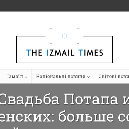
Ізмаїл
Національні новини
Світові нов
Свадьба Потапа 
енских: больше с