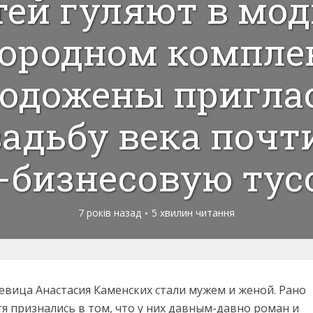
тей гуляют в мо
городном комплек
одожены пригла
вадьбу века почт
-бизнесовую тус
7 років назад
5 хвилин читання
евица Анастасия Каменских стали мужем и женой. Рано
тя признались в том, что у них давным-давно роман и