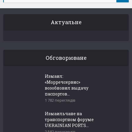
Актуальне
Обговорюване
Измаил:
«Морречсервис»
возобновил выдачу
паспортов...
1 782 переглядів
Измаильчане на
транспортном форуме
UKRAINIAN PORTS...
2 582 переглядів