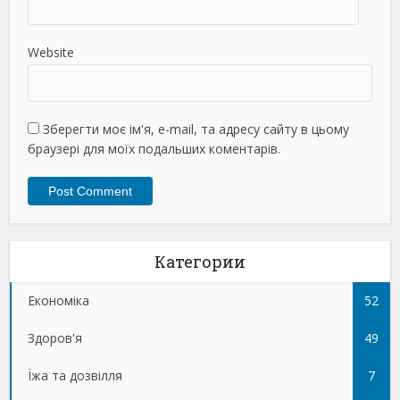
Website
Зберегти моє ім'я, e-mail, та адресу сайту в цьому
браузері для моїх подальших коментарів.
Категории
Економіка
52
Здоров'я
49
Їжа та дозвілля
7