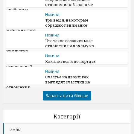
отношениях: 3 главные
проблемы
Новини
Три вещи, на которые
обращают внимание
мужчины при...
Новини
Что такое созависимые
отношения и почему из
них нужно...
Новини
Как злиться и не портить
отношения?
Новини
Счастье на двоих: как
выглядят счастливые
отношения
Завантажити більше
Категорії
Ізмаїл