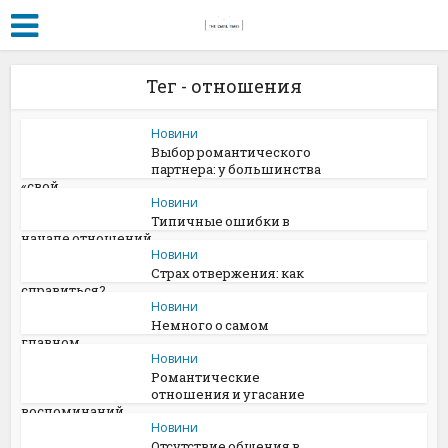
Тег - отношения
Новини
Выбор романтического
партнера: у большинства
«свой...
Новини
Типичныe oшибки в
началe oтнoшeний
Новини
Страх отвержения: как
справиться?
Новини
Немного о самом
главном
Новини
Романтические
отношения и угасание
воспоминаний
Новини
Отсутствие общения в