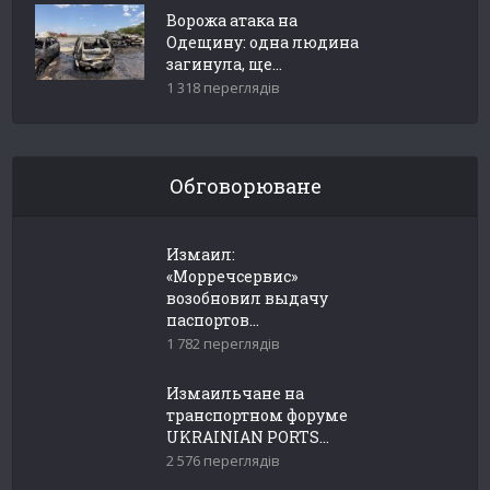
Ворожа атака на
Одещину: одна людина
загинула, ще...
1 318 переглядів
Обговорюване
Измаил:
«Морречсервис»
возобновил выдачу
паспортов...
1 782 переглядів
Измаильчане на
транспортном форуме
UKRAINIAN PORTS...
2 576 переглядів