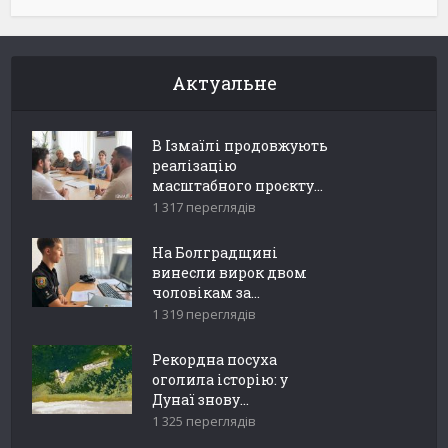
Актуальне
В Ізмаїлі продовжують
реалізацію
масштабного проєкту...
1 317 переглядів
На Болградщині
винесли вирок двом
чоловікам за...
1 319 переглядів
Рекордна посуха
оголила історію: у
Дунаї знову...
1 325 переглядів