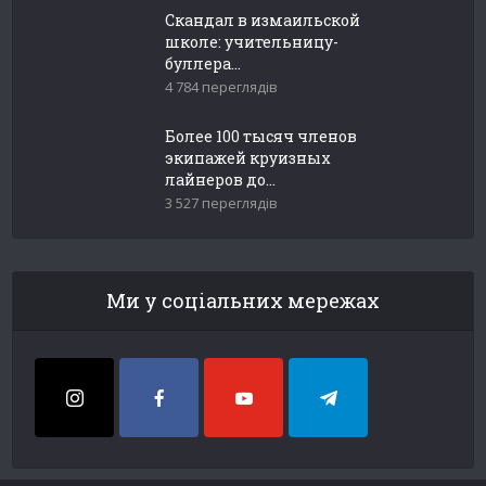
Скандал в измаильской
школе: учительницу-
буллера...
4 784 переглядів
Более 100 тысяч членов
экипажей круизных
лайнеров до...
3 527 переглядів
Ми у соціальних мережах