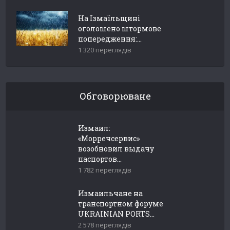
На Ізмаїльщині
оголошено штормове
попередження:...
1 320 переглядів
Обговорюване
Измаил:
«Морречсервис»
возобновил выдачу
паспортов...
1 782 переглядів
Измаильчане на
транспортном форуме
UKRAINIAN PORTS...
2 578 переглядів