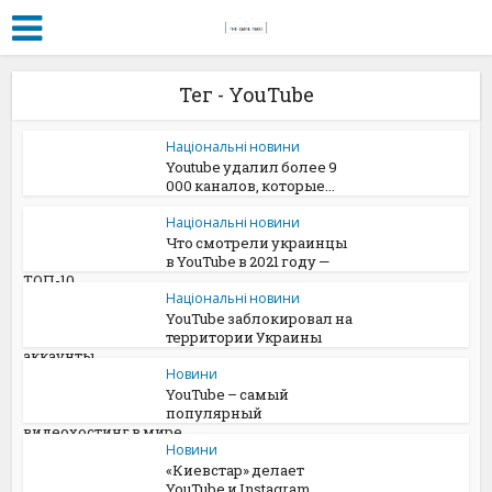
Тег - YouTube
Національні новини
Youtube удалил более 9
000 каналов, которые...
Національні новини
Что смотрели украинцы
в YouTube в 2021 году —
ТОП-10...
Національні новини
YouTube заблокировал на
территории Украины
аккаунты...
Новини
YouTube – самый
популярный
видеохостинг в мире
Новини
«Киевстар» делает
YouTube и Instagram