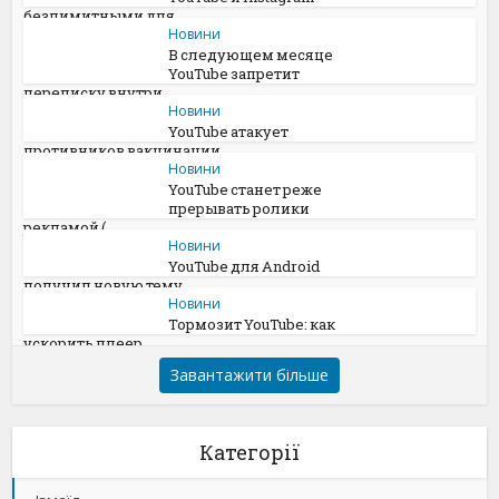
безлимитными для...
Новини
В следующем месяце
YouTube запретит
переписку внутри...
Новини
YouTube атакует
противников вакцинации
Новини
YouTube станет реже
прерывать ролики
рекламой (
Новини
YouTube для Android
получил новую тему
Новини
Тормозит YouTube: как
ускорить плеер
Завантажити більше
Категорії