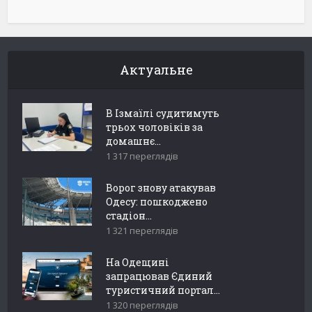
Актуальне
В Ізмаїлі судитимуть
трьох чоловіків за
домашнє...
1 317 переглядів
Ворог знову атакував
Одесу: пошкоджено
стадіон...
1 321 переглядів
На Одещині
запрацював Єдиний
туристичний портал...
1 320 переглядів