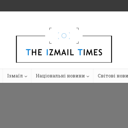
Ізмаїл
Національні новини
Світові нов