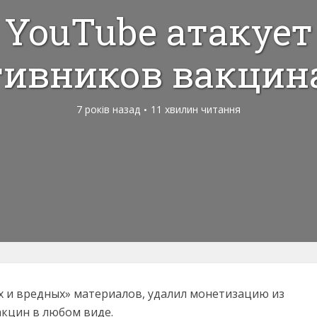
YouTube атакует
тивников вакцин
7 років назад
11 хвилин читання
х и вредных» материалов, удалил монетизацию из
кцин в любом виде.