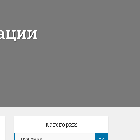
ации
Категории
Економіка
52