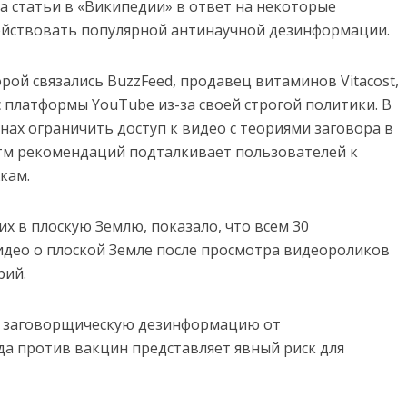
а статьи в «Википедии» в ответ на некоторые
ействовать популярной антинаучной дезинформации.
рой связались BuzzFeed, продавец витаминов Vitacost,
 с платформы YouTube из-за своей строгой политики. В
ах ограничить доступ к видео с теориями заговора в
ритм рекомендаций подталкивает пользователей к
кам.
х в плоскую Землю, показало, что всем 30
ео о плоской Земле после просмотра видеороликов
рий.
» заговорщическую дезинформацию от
да против вакцин представляет явный риск для