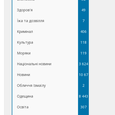
Здоров'я
49
Їжа та дозвілля
7
Кримінал
406
Культура
118
Моряки
119
Національні новини
3 624
Новини
10 67
Обличчя Ізмаїлу
5
2
Одещина
8 443
Освіта
307