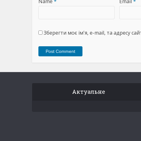
Name
*
Email
*
Зберегти моє ім'я, e-mail, та адресу с
Актуальне