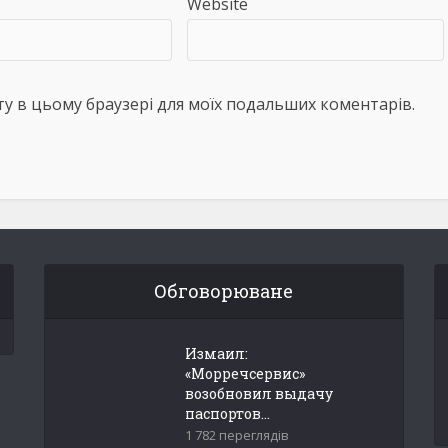
Website
айту в цьому браузері для моїх подальших коментарів.
Обговорюване
Измаил:
«Морречсервис»
возобновил выдачу
паспортов...
1 782 переглядів