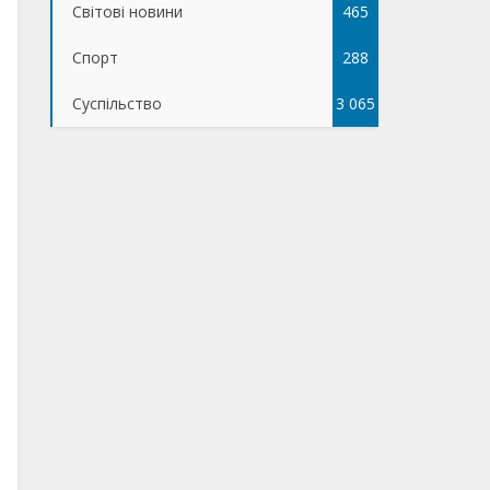
Світові новини
465
Спорт
288
Суспільство
3 065