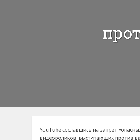
про
YouTube сославшись на запрет «опасны
видеороликов, выступающих против ва