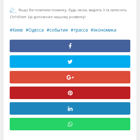
Якщо Ви помітили помилку, будь ласка, виділіть її та натисніть
Ctrl+Enter
. Це допоможе нашому розвитку!
Киев
Одесса
события
трасса
экономика