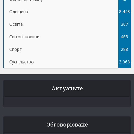
Одещина
8 443
Освіта
307
Світові новини
465
Спорт
288
Суспільство
3 063
Актуальне
Обговорюване