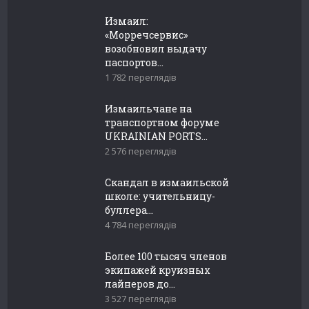
Измаил:
«Морречсервис»
возобновил выдачу
паспортов...
1 782 переглядів
Измаильчане на
транспортном форуме
UKRAINIAN PORTS...
2 576 переглядів
Скандал в измаильской
школе: учительницу-
буллера...
4 784 переглядів
Более 100 тысяч членов
экипажей круизных
лайнеров до...
3 527 переглядів