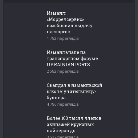
Измаил:
«Морречсервис»
возобновил выдачу
паспортов...
1 782 переглядів
Измаильчане на
транспортном форуме
UKRAINIAN PORTS...
2 582 переглядів
Скандал в измаильской
школе: учительницу-
буллера...
4 786 переглядів
Более 100 тысяч членов
экипажей круизных
лайнеров до...
3 527 переглядів