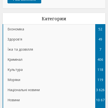
Категории
Економіка
52
Здоров'я
49
Їжа та дозвілля
7
Кримінал
406
Культура
118
Моряки
119
Національні новини
3 626
Новини
10 67