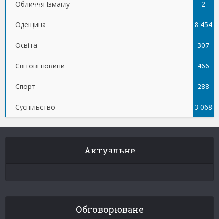
Обличчя Ізмаїлу
5
2
Одещина
8 454
Освіта
307
Світові новини
466
Спорт
288
Суспільство
3 068
Актуальне
Обговорюване