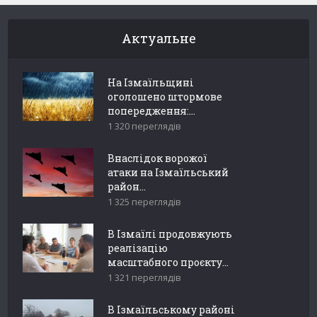
Актуальне
На Ізмаїльщині
оголошено штормове
попередження:...
1 320 переглядів
Внаслідок ворожої
атаки на Ізмаїльський
район...
1 325 переглядів
В Ізмаїлі продовжують
реалізацію
масштабного проєкту...
1 321 переглядів
В Ізмаїльському районі