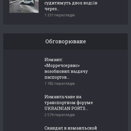
судитимуть двох водіїв
через...
1 331 переглядів
Обговорюване
Измаил:
«Морречсервис»
возобновил выдачу
паспортов...
1 782 переглядів
Измаильчане на
транспортном форуме
UKRAINIAN PORTS...
2 579 переглядів
Скандал в измаильской