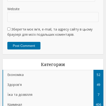
Website
Зберегти моє ім'я, e-mail, та адресу сайту в цьому
браузері для моїх подальших коментарів.
Категории
Економіка
52
Здоров'я
49
Їжа та дозвілля
7
Кримінал
406