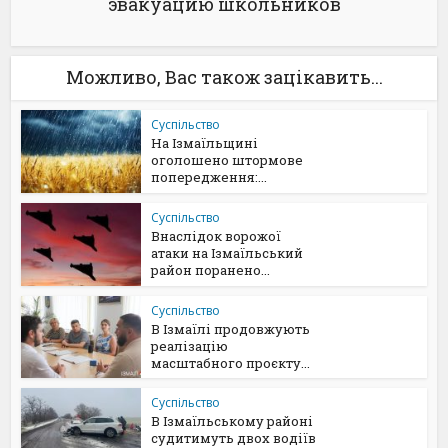
эвакуацию школьников
Можливо, Вас також зацікавить...
Суспільство
На Ізмаїльщині
оголошено штормове
попередження:...
Суспільство
Внаслідок ворожої
атаки на Ізмаїльський
район поранено...
Суспільство
В Ізмаїлі продовжують
реалізацію
масштабного проєкту...
Суспільство
В Ізмаїльському районі
судитимуть двох водіїв