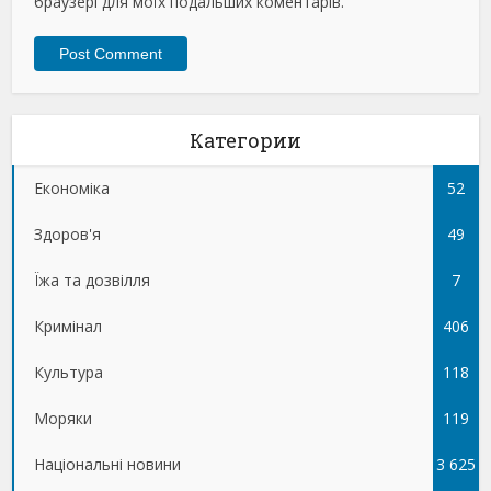
браузері для моїх подальших коментарів.
Категории
Економіка
52
Здоров'я
49
Їжа та дозвілля
7
Кримінал
406
Культура
118
Моряки
119
Національні новини
3 625