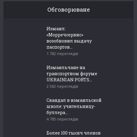
Обговорюване
Измаил:
«Морречсервис»
возобновил выдачу
паспортов...
1 782 переглядів
Измаильчане на
транспортном форуме
UKRAINIAN PORTS...
2 582 переглядів
Скандал в измаильской
школе: учительницу-
буллера...
4 785 переглядів
Более 100 тысяч членов