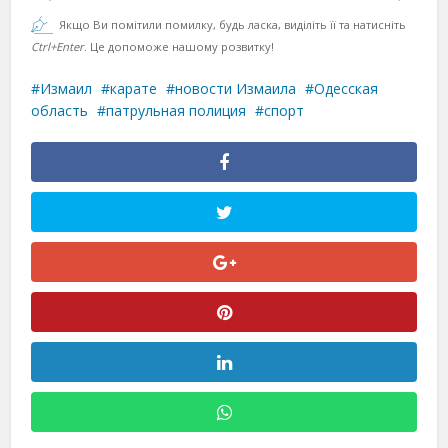
Якщо Ви помітили помилку, будь ласка, виділіть її та натисніть
Ctrl+Enter
. Це допоможе нашому розвитку!
Измаил
карате
новости Измаила
Одесская
область
патрульная полиция
спорт