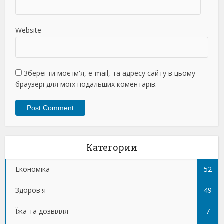
Website
Зберегти моє ім'я, e-mail, та адресу сайту в цьому
браузері для моїх подальших коментарів.
Категории
Економіка
52
Здоров'я
49
Їжа та дозвілля
7