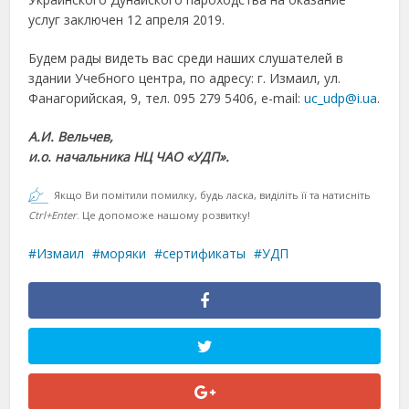
услуг заключен 12 апреля 2019.
Будем рады видеть вас среди наших слушателей в
здании Учебного центра, по адресу: г. Измаил, ул.
Фанагорийская, 9, тел. 095 279 5406, e-mail:
uc_udp@i.ua
.
А.И. Вельчев,
и.о. начальника НЦ ЧАО «УДП».
Якщо Ви помітили помилку, будь ласка, виділіть її та натисніть
Ctrl+Enter
. Це допоможе нашому розвитку!
Измаил
моряки
сертификаты
УДП