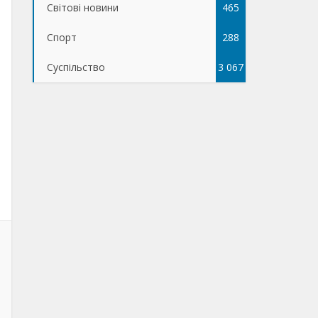
Світові новини
465
Спорт
288
Суспільство
3 067