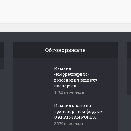
Обговорюване
Измаил:
«Морречсервис»
возобновил выдачу
паспортов...
1 782 переглядів
Измаильчане на
транспортном форуме
UKRAINIAN PORTS...
2 579 переглядів