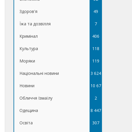
Здоров'я
49
Їжа та дозвілля
7
Кримінал
406
Культура
118
Моряки
119
Національні новини
3 624
Новини
10 67
Обличчя Ізмаїлу
5
2
Одещина
8 447
Освіта
307