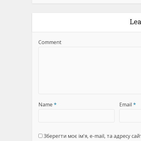
Le
Comment
Name
*
Email
*
Зберегти моє ім'я, e-mail, та адресу с