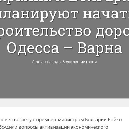
планируют начат
роительство дор
Одесса – Варна
8 років назад
6 хвилин читання
овел встречу с премьер-министром Болгарии Бойко
обсудили вопросы активизации экономического