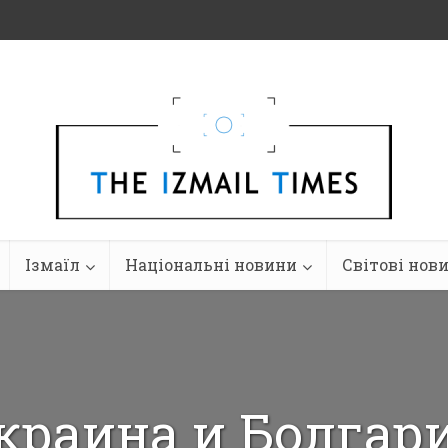
Ізмаїл
Національні новини
Світові нов
краина и Болгар