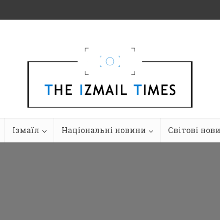
Ізмаїл
Національні новини
Світові нов