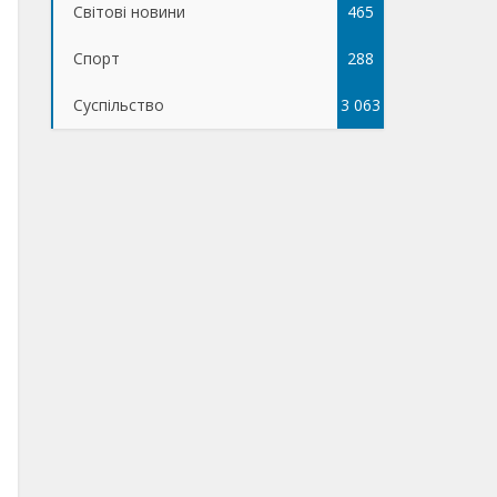
Світові новини
465
Спорт
288
Суспільство
3 063