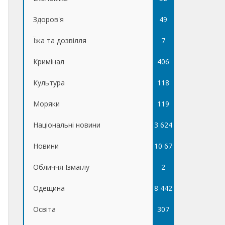
Здоров'я
49
Їжа та дозвілля
7
Кримінал
406
Культура
118
Моряки
119
Національні новини
3 624
Новини
10 67
Обличчя Ізмаїлу
5
2
Одещина
8 442
Освіта
307