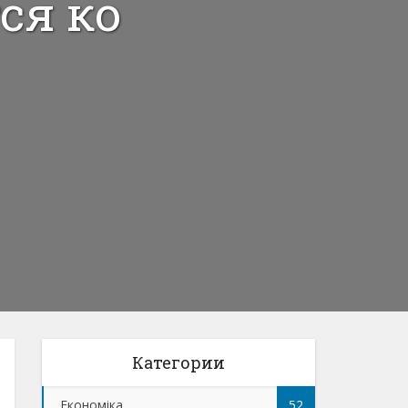
ся ко
Категории
Економіка
52