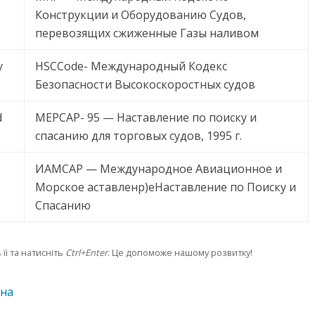
Конструкции и Оборудованию Судов,
перевозящих сжиженные Газы наливом
y
HSCCode- Международный Кодекс
Безопасности Высокоскоростных судов
d
МЕРСАР- 95 — Наставление по поиску и
спасанию для торговых судов, 1995 г.
ИАМСАР — Международное Авиационное и
Морское
аставленр
)е
Наставление по Поиску и
Спасанию
її та натисніть
Ctrl+Enter
. Це допоможе нашому розвитку!
на