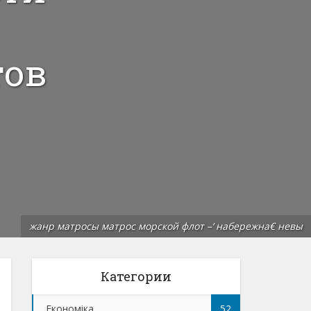
тов
жанр матросы матрос морской флот –‘ набережна€ невы
Категории
Економіка
52