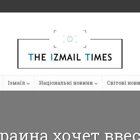
Ізмаїл
Національні новини
Світові нов
раина хочет вве