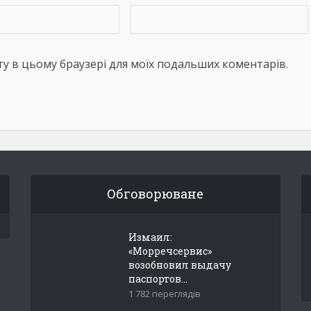
айту в цьому браузері для моїх подальших коментарів.
Обговорюване
Измаил:
«Морречсервис»
возобновил выдачу
паспортов...
1 782 переглядів