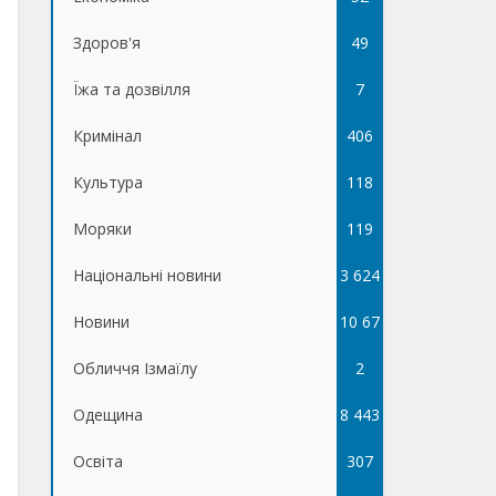
Здоров'я
49
Їжа та дозвілля
7
Кримінал
406
Культура
118
Моряки
119
Національні новини
3 624
Новини
10 67
Обличчя Ізмаїлу
5
2
Одещина
8 443
Освіта
307