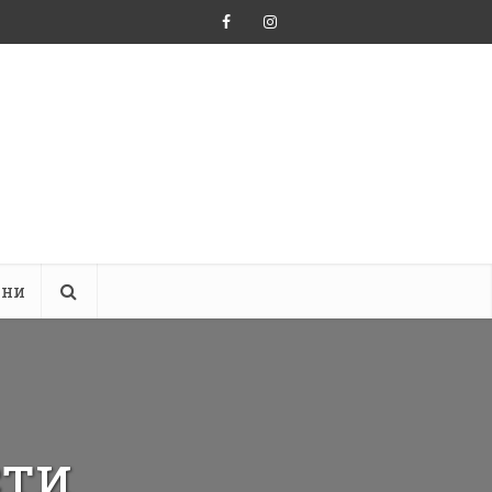
ини
сти