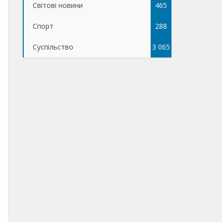
Світові новини
465
Спорт
288
Суспільство
3 065