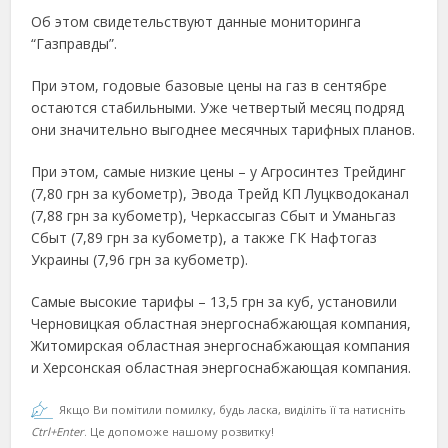
Об этом свидетельствуют данные мониторинга
“Газправды”.
При этом, годовые базовые цены на газ в сентябре
остаются стабильными. Уже четвертый месяц подряд
они значительно выгоднее месячных тарифных планов.
При этом, самые низкие цены – у Агросинтез Трейдинг
(7,80 грн за кубометр), Эвода Трейд КП Луцкводоканал
(7,88 грн за кубометр), Черкассыгаз Сбыт и Уманьгаз
Сбыт (7,89 грн за кубометр), а также ГК Нафтогаз
Украины (7,96 грн за кубометр).
Самые высокие тарифы – 13,5 грн за куб, установили
Черновицкая областная энергоснабжающая компания,
Житомирская областная энергоснабжающая компания
и Херсонская областная энергоснабжающая компания.
Якщо Ви помітили помилку, будь ласка, виділіть її та натисніть
Ctrl+Enter
. Це допоможе нашому розвитку!