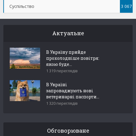
Суспільство
3 067
Актуальне
В Україну прийде
прохолодніше повітря:
якою буде...
1 319 переглядів
В Україні
запроваджують нові
ветеринарні паспорти...
1 320 переглядів
Обговорюване