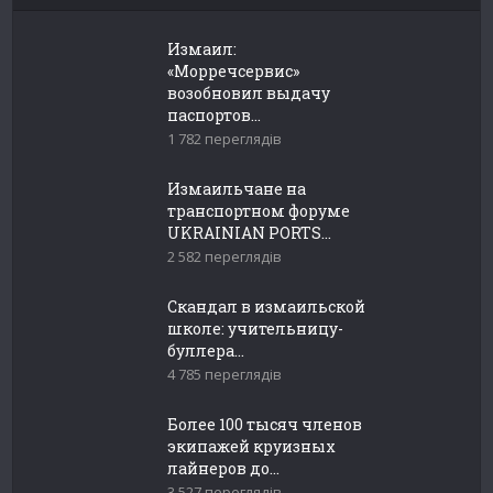
Измаил:
«Морречсервис»
возобновил выдачу
паспортов...
1 782 переглядів
Измаильчане на
транспортном форуме
UKRAINIAN PORTS...
2 582 переглядів
Скандал в измаильской
школе: учительницу-
буллера...
4 785 переглядів
Более 100 тысяч членов
экипажей круизных
лайнеров до...
3 527 переглядів