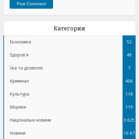
Категории
Економіка
52
Здоров'я
49
Їжа та дозвілля
7
Кримінал
406
Культура
118
Моряки
119
Національні новини
3 625
Новини
10 67