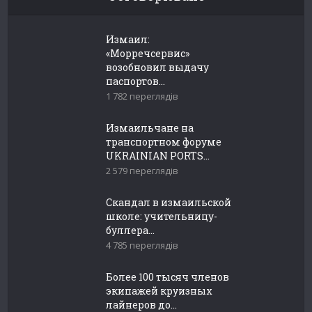
Измаил:
«Морречсервис»
возобновил выдачу
паспортов...
1 782 переглядів
Измаильчане на
транспортном форуме
UKRAINIAN PORTS...
2 579 переглядів
Скандал в измаильской
школе: учительницу-
буллера...
4 785 переглядів
Более 100 тысяч членов
экипажей круизных
лайнеров до...