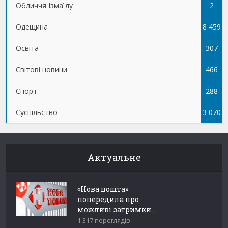
Обличчя Ізмаїлу
5
2
Одещина
8 459
Освіта
307
Світові новини
466
Спорт
288
Суспільство
3 070
Актуальне
«Нова пошта»
попередила про
можливі затримки...
1 317 переглядів