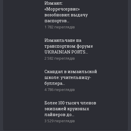
Измаил:
«Морречсервис»
возобновил выдачу
паспортов...
1 782 переглядів
Измаильчане на
транспортном форуме
UKRAINIAN PORTS...
2 582 переглядів
Скандал в измаильской
школе: учительницу-
буллера...
4 786 переглядів
Более 100 тысяч членов
экипажей круизных
лайнеров до...
3 529 переглядів