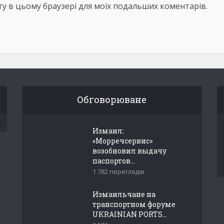
айту в цьому браузері для моїх подальших коментарів.
Обговорюване
Измаил:
«Морречсервис»
возобновил выдачу
паспортов...
1 782 переглядів
Измаильчане на
транспортном форуме
UKRAINIAN PORTS...