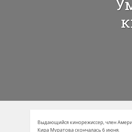
У
к
Выдающийся кинорежиссер, член Амери
Кира Муратова скончалась 6 июня.