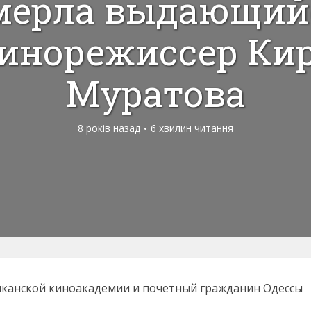
мерла выдающий
инорежиссер Ки
Муратова
8 років назад
6 хвилин читання
канской киноакадемии и почетный гражданин Одессы