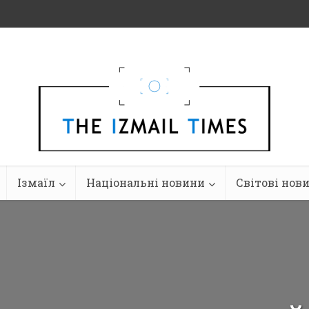
Ізмаїл
Національні новини
Світові нов