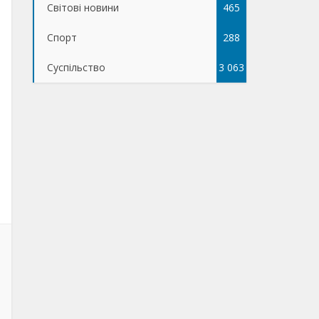
Світові новини
465
Спорт
288
Суспільство
3 063