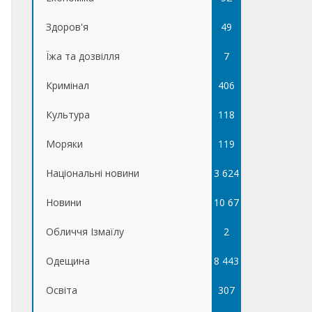
Здоров'я
49
Їжа та дозвілля
7
Кримінал
406
Культура
118
Моряки
119
Національні новини
3 624
Новини
10 67
Обличчя Ізмаїлу
5
2
Одещина
8 443
Освіта
307