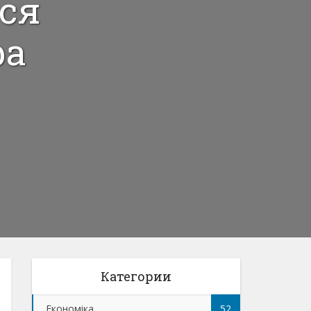
ся
ра
Категории
Економіка
52