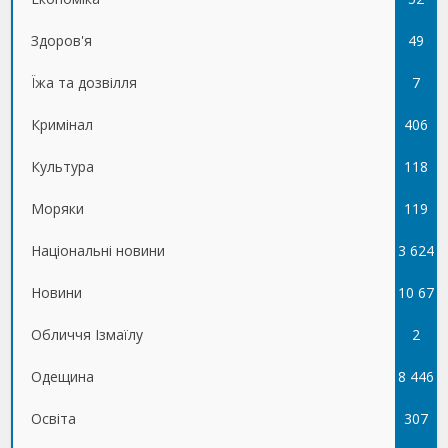
Здоров'я
49
Їжа та дозвілля
7
Кримінал
406
Культура
118
Моряки
119
Національні новини
3 624
Новини
10 67
Обличчя Ізмаїлу
5
2
Одещина
8 446
Освіта
307