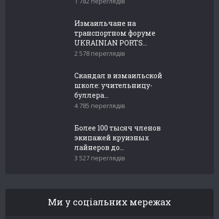
1 782 переглядів
Измаильчане на
транспортном форуме
UKRAINIAN PORTS...
2 578 переглядів
Скандал в измаильской
школе: учительницу-
буллера...
4 785 переглядів
Более 100 тысяч членов
экипажей круизных
лайнеров до...
3 527 переглядів
Ми у соціальних мережах