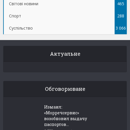
Світові новини
465
Спорт
288
Суспільство
3 066
Актуальне
Обговорюване
Измаил:
«Морречсервис»
возобновил выдачу
паспортов...