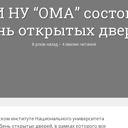
И НУ “ОМА” состо
нь открытых две
8 років назад
4 хвилин читання
йском институте Национального университета
 День открытых дверей, в рамках которого все