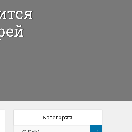
ится
рей
Категории
Економіка
52