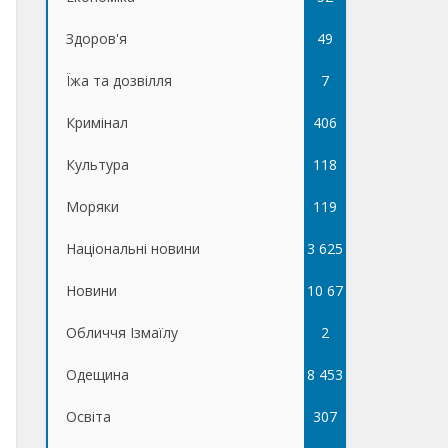
Здоров'я
49
Їжа та дозвілля
7
Кримінал
406
Культура
118
Моряки
119
Національні новини
3 625
Новини
10 67
Обличчя Ізмаїлу
5
2
Одещина
8 453
Освіта
307