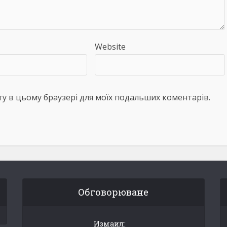
Website
айту в цьому браузері для моїх подальших коментарів.
Обговорюване
Измаил: