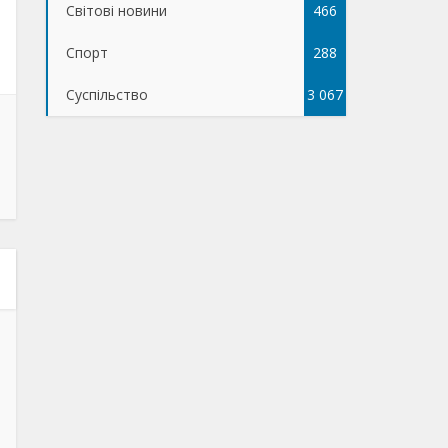
Світові новини
466
Спорт
288
Суспільство
3 067