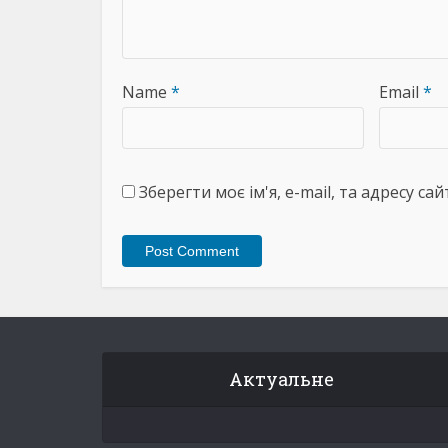
Name
*
Email
*
Зберегти моє ім'я, e-mail, та адресу с
Актуальне