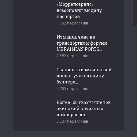
«Морречсервис»
возобновил выдачу
паспортов...
1 782 переглядів
Измаильчане на
транспортном форуме
UKRAINIAN PORTS...
2 582 переглядів
Скандал в измаильской
школе: учительницу-
буллера...
4 785 переглядів
Более 100 тысяч членов
экипажей круизных
лайнеров до...
3 527 переглядів