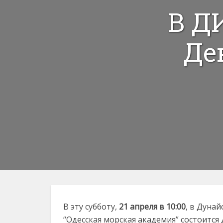
В Д
Де
В эту субботу,
21 апреля в 10:00
, в Дуна
“Одесская морская академия” состоится