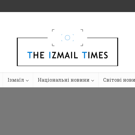
Ізмаїл
Національні новини
Світові нов