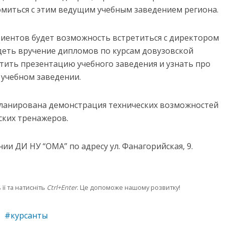
миться с этим ведущим учебным заведением региона.
риентов будет возможность встретиться с директором
идеть вручение дипломов по курсам довузовской
етить презентацию учебного заведения и узнать про
 учебном заведении.
планирована демонстрация технических возможностей
ских тренажеров.
ии ДИ НУ “ОМА” по адресу ул. Фанагорийская, 9.
її та натисніть
Ctrl+Enter
. Це допоможе нашому розвитку!
курсанты