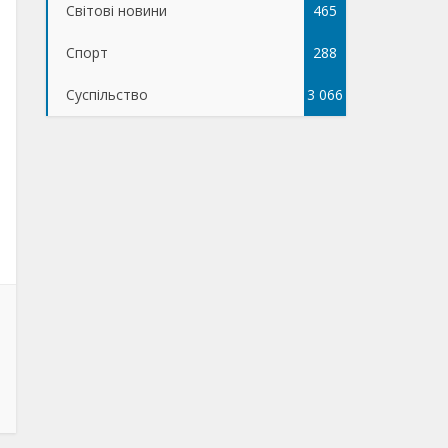
Світові новини
465
Спорт
288
Суспільство
3 066