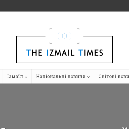
Ізмаїл
Національні новини
Світові нов