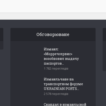
Обговорюване
Измаил:
«Морречсервис»
возобновил выдачу
паспортов...
1 782 переглядів
Измаильчане на
транспортном форуме
UKRAINIAN PORTS...
2 578 переглядів
Скандал в измаильской