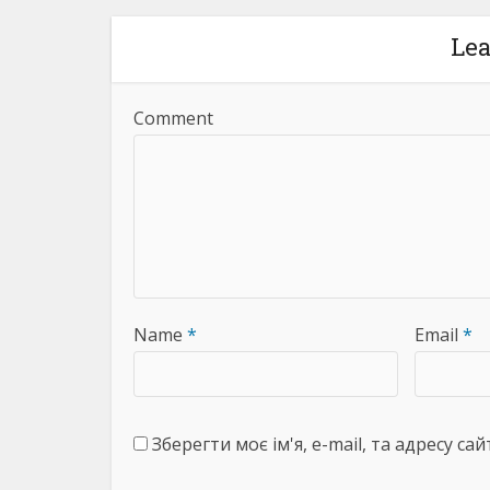
Le
Comment
Name
*
Email
*
Зберегти моє ім'я, e-mail, та адресу с