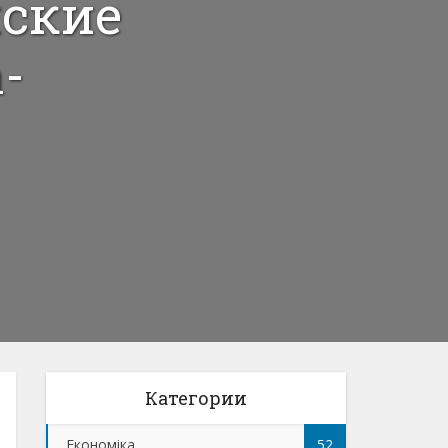
йские
-
Категории
Економіка
52