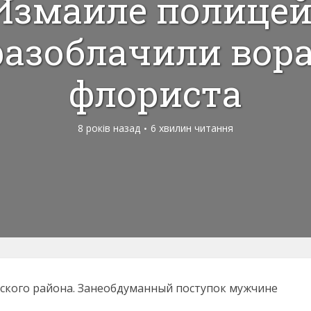
 Измаиле полице
разоблачили вора
флориста
8 років назад
6 хвилин читання
кого района. За
необдуманный поступок мужчине