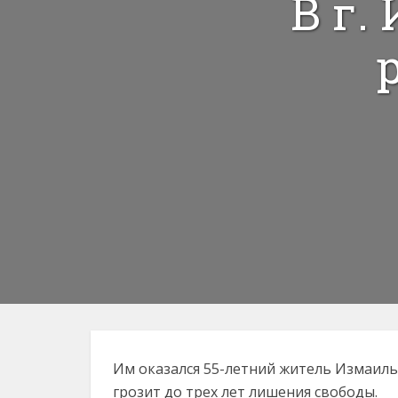
В г.
Им оказался 55-летни
й житель Измаильс
грозит до трех лет лишения свободы.