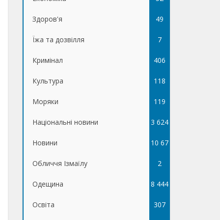
Здоров'я
49
Їжа та дозвілля
7
Кримінал
406
Культура
118
Моряки
119
Національні новини
3 624
Новини
10 67
Обличчя Ізмаїлу
5
2
Одещина
8 444
Освіта
307