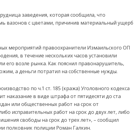
трудница
заведения, которая сообщила, что
емь вазонов с цветами, причинив материальный ущерб
ных мероприятий правоохранители Измаильского ОП
юдения, в течение нескольких часов установили
и его возле рынка. Как пояснил правонарушитель,
жим, а деньги потратил на собственные нужды.
оизводство по ч.1 ст. 185 (кража) Уголовного кодекса
т наказание в виде штрафа от пятидесяти до ста
дан или общественных работ на срок от
либо исправительных работ на срок до двух лет, либо
 лише
ния свободы на срок до трех лет
», – сообщил
ии полковник полиции Роман Галкин.