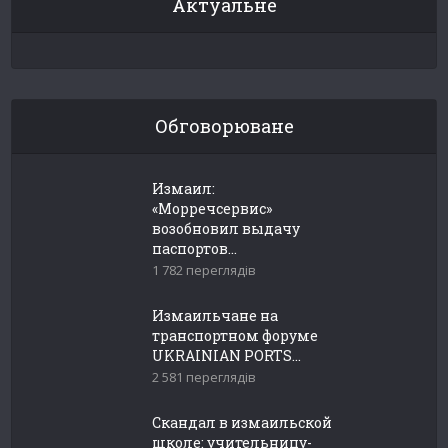
Актуальне
Обговорюване
Измаил:
«Морречсервис»
возобновил выдачу
паспортов...
1 782 переглядів
Измаильчане на
транспортном форуме
UKRAINIAN PORTS...
2 581 переглядів
Скандал в измаильской
школе: учительницу-