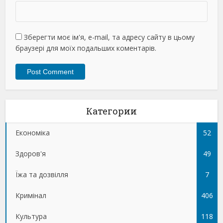
Зберегти моє ім'я, e-mail, та адресу сайту в цьому
браузері для моїх подальших коментарів.
Категории
Економіка
52
Здоров'я
49
Їжа та дозвілля
7
Кримінал
406
Культура
118