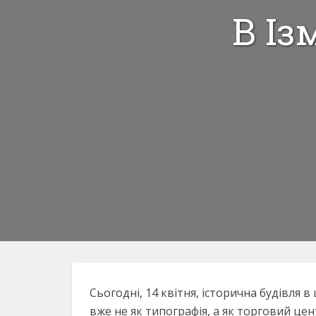
В Із
Сьогодні, 14 квітня, історична будівля в 
вже не як типографія, а як торговий цен