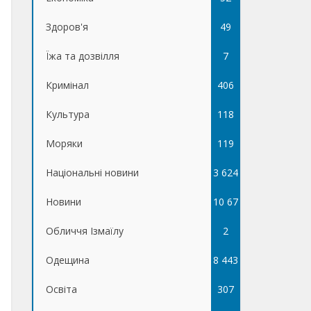
Здоров'я
49
Їжа та дозвілля
7
Кримінал
406
Культура
118
Моряки
119
Національні новини
3 624
Новини
10 67
Обличчя Ізмаїлу
5
2
Одещина
8 443
Освіта
307