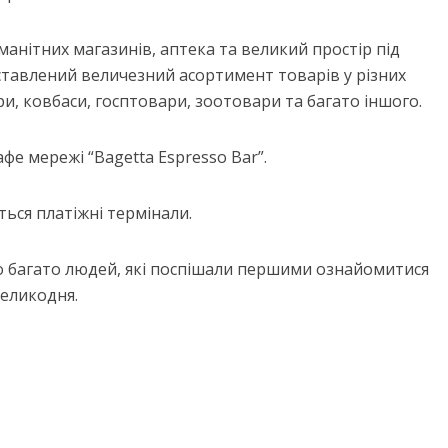
анітних магазинів, аптека та великий простір під
ставлений величезний асортимент товарів у різних
сири, ковбаси, госптовари, зоотовари та багато іншого.
фе мережі “Bagetta Espresso Bar”.
ться платіжні термінали.
о багато людей, які поспішали першими ознайомитися
Великодня.