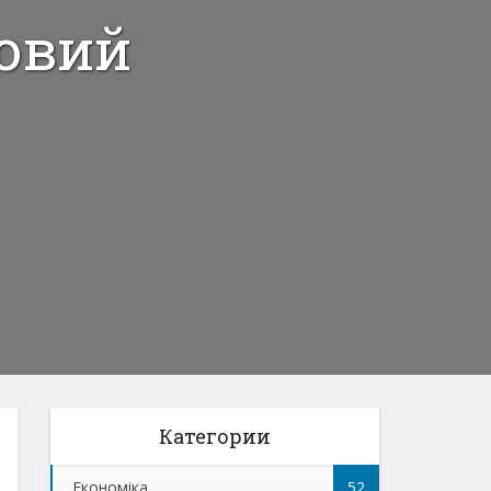
новий
Категории
Економіка
52