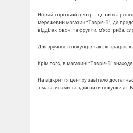
Новий торговий центр – це низка різном
мережевий магазин “Таврія-В”, де пред
відділах: овочі та фрукти, мʼясо, риба, 
Для зручності покупців також працює ка
Крім того, в магазині “Таврія-В” знаходя
На відкриття центру завітало достатнь
з магазинами та здійснити покупки до 