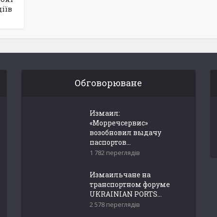
іїв
Обговорюване
Измаил:
«Морречсервис»
возобновил выдачу
паспортов...
1 782 переглядів
Измаильчане на
транспортном форуме
UKRAINIAN PORTS...
2 578 переглядів