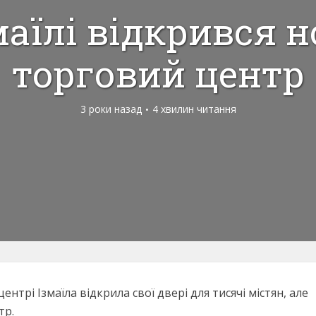
маїлі відкрився 
торговий центр
3 роки назад
4 хвилин читання
центрі Ізмаїла відкрила свої двері для тисячі містян, але
тр.