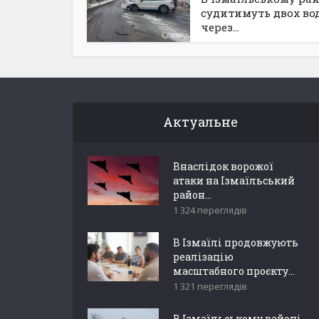
судитимуть двох вод
через...
Актуальне
Внаслідок ворожої
атаки на Ізмаїльський
район...
1 324 переглядів
В Ізмаїлі продовжують
реалізацію
масштабного проєкту...
1 321 переглядів
В Ізмаїльському районі