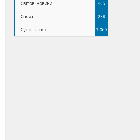
Світові новини
465
Спорт
288
Суспільство
3 065