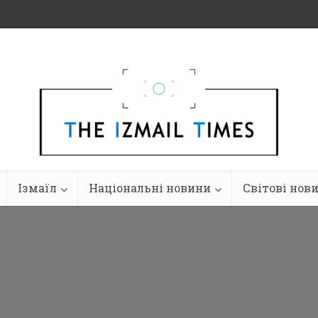
Ізмаїл
Національні новини
Світові нов