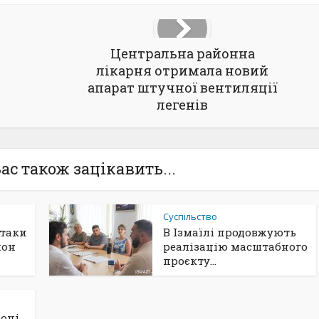
Центральна районна
лікарня отримала новий
апарат штучної вентиляції
легенів
ас також зацікавить...
Суспільство
атаки
В Ізмаїлі продовжують
йон
реалізацію масштабного
проєкту...
йоні