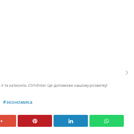
її та натисніть
Ctrl+Enter
. Це допоможе нашому розвитку!
экономика