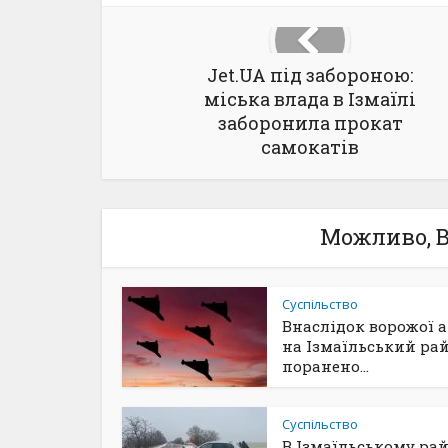
Jet.UA під забороною:
міська влада в Ізмаїлі
заборонила прокат
самокатів
Можливо, В
Суспільство
Внаслідок ворожої 
на Ізмаїльський ра
поранено...
Суспільство
В Ізмаїльському ра